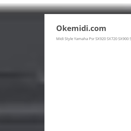
Langsung
ke
isi
Okemidi.com
Midi Style Yamaha Psr SX920 SX720 SX900 