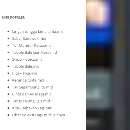
MIDI POPULER
Jangan tunggu lama-lama.mid
Sabar Sadewok.mid
Tor Monitor Ketua.mid
Tabola Bale Juan Reza.mid
Stecu – Stecu.mid
Tabola Bale.mid
Pica – Pica.mid
Keranda Cinta.mid
Tak Segampang Itu.mid
Cinta dan Air Mata.mid
Terus Terang Saja.mid
Kita Usahakan Lagi.mid
Lihat Koleksi Lagu midi lainnya