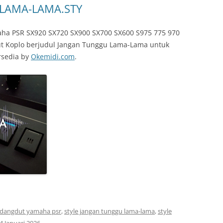
LAMA-LAMA.STY
ha PSR SX920 SX720 SX900 SX700 SX600 S975 775 970
ut Koplo berjudul Jangan Tunggu Lama-Lama untuk
rsedia by
Okemidi.com
.
e dangdut yamaha psr
,
style jangan tunggu lama-lama
,
style