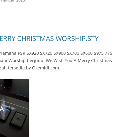
4 Januari 2026
.
MERRY CHRISTMAS WORSHIP.STY
s Yamaha PSR SX920 SX720 SX900 SX700 SX600 S975 775
ohani Worship berjudul We Wish You A Merry Christmas
dah tersedia by Okemidi.com.