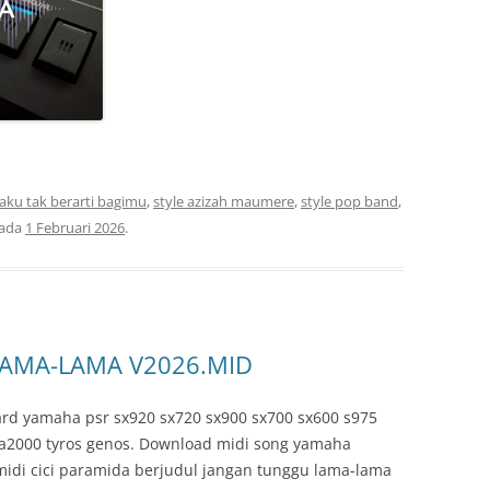
 aku tak berarti bagimu
,
style azizah maumere
,
style pop band
,
ada
1 Februari 2026
.
LAMA-LAMA V2026.MID
rd yamaha psr sx920 sx720 sx900 sx700 sx600 s975
 a2000 tyros genos. Download midi song yamaha
 midi cici paramida berjudul jangan tunggu lama-lama