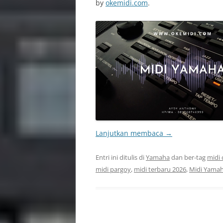
by
okemidi.com
.
Lanjutkan membaca
→
Entri ini ditulis di
Yamaha
dan ber-tag
midi 
midi pargoy
,
midi terbaru 2026
,
Midi Yama