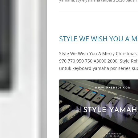
yamaha
,
style yamaha terbaru 2026
pada
1
STYLE WE WISH YOU A 
Style We Wish You A Merry Christma
970 770 950 750 A3000 2000. Style R
untuk keyboard yamaha psr series su