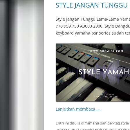
STYLE JANGAN TUNGGU 
Style Jangan Tunggu Lama-Lama Yama
770 950 750 A3000 2000. Style Dangd
keyboard yamaha psr series sudah te
Lanjutkan membaca
→
Entri ini ditulis di
Yamaha
dan ber-tag
styl