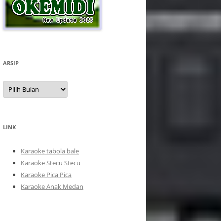
ARSIP
Arsip
LINK
Karaoke tabola bale
Karaoke Stecu Stecu
Karaoke Pica Pica
Karaoke Anak Medan