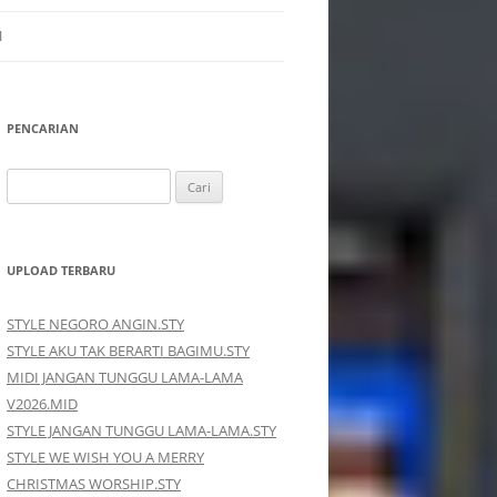
I
PENCARIAN
Cari
untuk:
UPLOAD TERBARU
STYLE NEGORO ANGIN.STY
STYLE AKU TAK BERARTI BAGIMU.STY
MIDI JANGAN TUNGGU LAMA-LAMA
V2026.MID
STYLE JANGAN TUNGGU LAMA-LAMA.STY
STYLE WE WISH YOU A MERRY
CHRISTMAS WORSHIP.STY