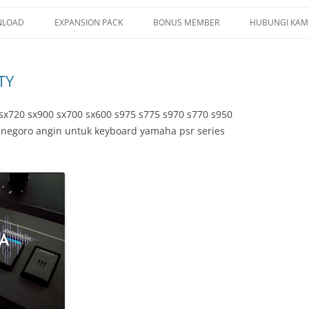
LOAD
EXPANSION PACK
BONUS MEMBER
HUBUNGI KAM
G YAMAHA
PSR SX920 SX720
TY
LE YAMAHA
PSR SX900 SX700
CE YAMAHA
PSR S975 S775
sx720 sx900 sx700 sx600 s975 s775 s970 s770 s950
l negoro angin untuk keyboard yamaha psr series
ISTRATION MEMORY
PSR S970 S770
TIPAD
PSR S950 S750
/ YEP / SF2
TRUMENT INFO.N27
E SERIES
KUP