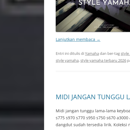
Lanjutkan membaca
→
Entri ini ditulis di
Yamaha
dan ber-tag
style
style yamaha
,
style yamaha terbaru 2026
p
MIDI JANGAN TUNGGU 
Midi jangan tunggu lama-lama keyboa
s775 s970 s770 s950 s750 s670 a3000
dangdut sudah tersedia lirik. Koleksi