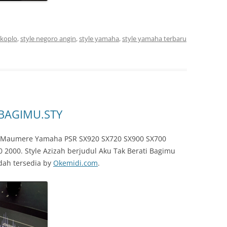
 koplo
,
style negoro angin
,
style yamaha
,
style yamaha terbaru
 BAGIMU.STY
ah Maumere Yamaha PSR SX920 SX720 SX900 SX700
 2000. Style Azizah berjudul Aku Tak Berati Bagimu
dah tersedia by
Okemidi.com
.