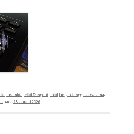
cici paramida
,
Midi Dangdut
,
midi jangan tunggu lama-lama
,
ha
pada
15 Januari 2026
.