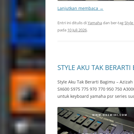
Lanjutkan membaca
→
Entri ini ditulis di
Yamaha
dan ber-tag
Style
pada
10 Juli 2026
.
STYLE AKU TAK BERARTI
Style Aku Tak Berarti Bagimu – Aziz
SX600 S975 775 970 770 950 750 A3000
untuk keyboard yamaha psr series su