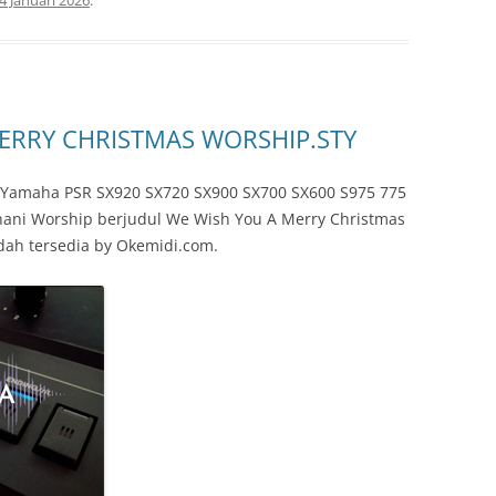
4 Januari 2026
.
MERRY CHRISTMAS WORSHIP.STY
s Yamaha PSR SX920 SX720 SX900 SX700 SX600 S975 775
ohani Worship berjudul We Wish You A Merry Christmas
dah tersedia by Okemidi.com.