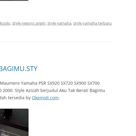
 koplo
,
style negoro angin
,
style yamaha
,
style yamaha terbaru
 BAGIMU.STY
ah Maumere Yamaha PSR SX920 SX720 SX900 SX700
 2000. Style Azizah berjudul Aku Tak Berati Bagimu
dah tersedia by
Okemidi.com
.