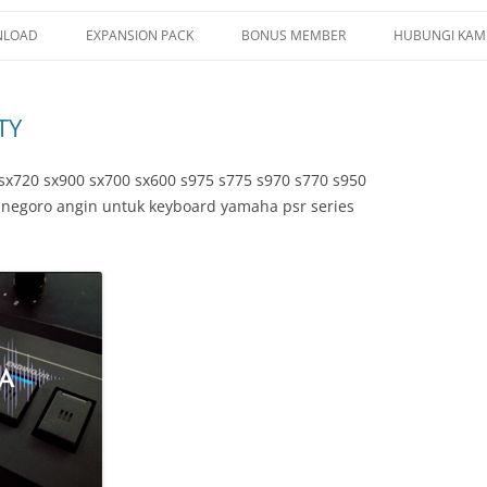
LOAD
EXPANSION PACK
BONUS MEMBER
HUBUNGI KAM
G YAMAHA
PSR SX920 SX720
TY
LE YAMAHA
PSR SX900 SX700
CE YAMAHA
PSR S975 S775
sx720 sx900 sx700 sx600 s975 s775 s970 s770 s950
l negoro angin untuk keyboard yamaha psr series
ISTRATION MEMORY
PSR S970 S770
TIPAD
PSR S950 S750
/ YEP / SF2
TRUMENT INFO.N27
E SERIES
KUP