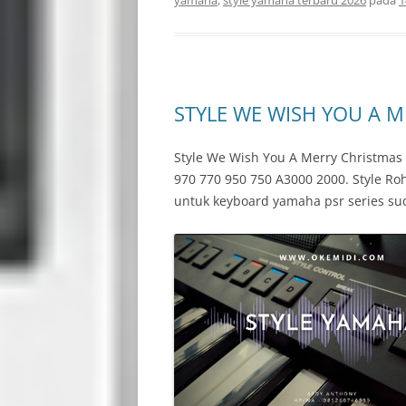
yamaha
,
style yamaha terbaru 2026
pada
1
STYLE WE WISH YOU A 
Style We Wish You A Merry Christma
970 770 950 750 A3000 2000. Style R
untuk keyboard yamaha psr series su