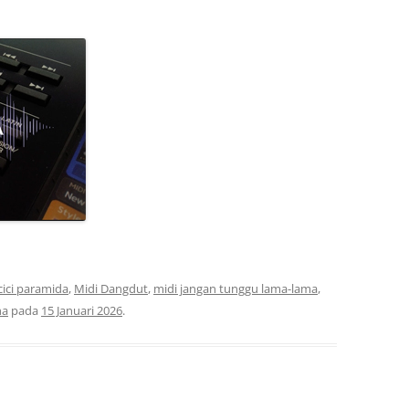
cici paramida
,
Midi Dangdut
,
midi jangan tunggu lama-lama
,
ha
pada
15 Januari 2026
.