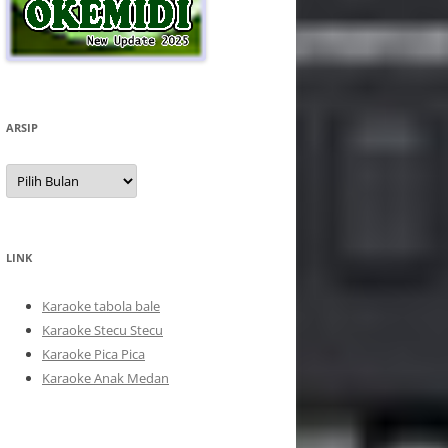
ARSIP
Arsip
LINK
Karaoke tabola bale
Karaoke Stecu Stecu
Karaoke Pica Pica
Karaoke Anak Medan