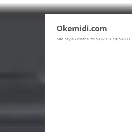
Langsung
ke
isi
Okemidi.com
Midi Style Yamaha Psr SX920 SX720 SX900 