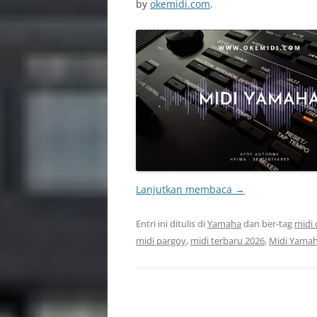
by
okemidi.com
.
Lanjutkan membaca
→
Entri ini ditulis di
Yamaha
dan ber-tag
midi 
midi pargoy
,
midi terbaru 2026
,
Midi Yama