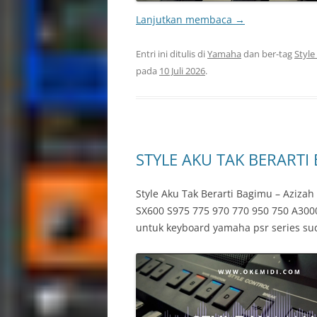
Lanjutkan membaca
→
Entri ini ditulis di
Yamaha
dan ber-tag
Style
pada
10 Juli 2026
.
STYLE AKU TAK BERARTI
Style Aku Tak Berarti Bagimu – Aziz
SX600 S975 775 970 770 950 750 A3000
untuk keyboard yamaha psr series su