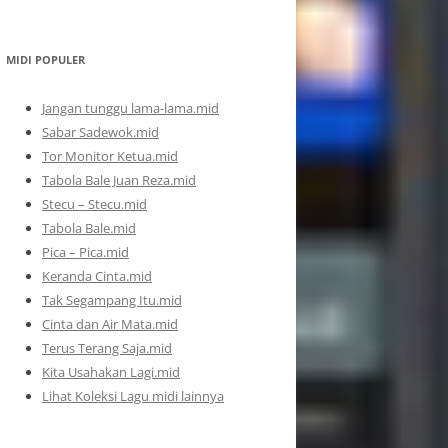
MIDI POPULER
Jangan tunggu lama-lama.mid
Sabar Sadewok.mid
Tor Monitor Ketua.mid
Tabola Bale Juan Reza.mid
Stecu – Stecu.mid
Tabola Bale.mid
Pica – Pica.mid
Keranda Cinta.mid
Tak Segampang Itu.mid
Cinta dan Air Mata.mid
Terus Terang Saja.mid
Kita Usahakan Lagi.mid
Lihat Koleksi Lagu midi lainnya