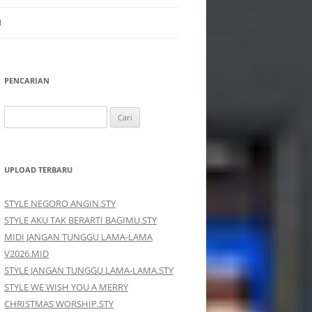
I
PENCARIAN
Cari
untuk:
UPLOAD TERBARU
STYLE NEGORO ANGIN.STY
STYLE AKU TAK BERARTI BAGIMU.STY
MIDI JANGAN TUNGGU LAMA-LAMA
V2026.MID
STYLE JANGAN TUNGGU LAMA-LAMA.STY
STYLE WE WISH YOU A MERRY
CHRISTMAS WORSHIP.STY