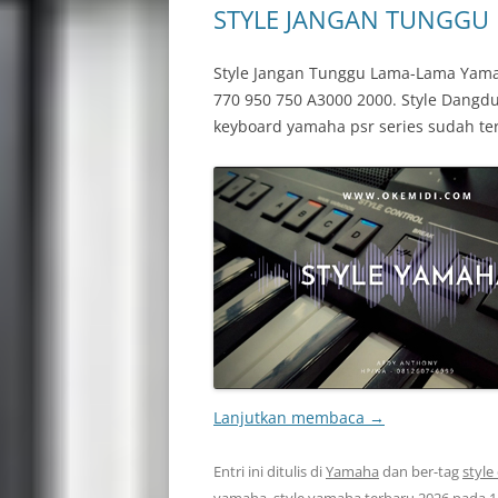
STYLE JANGAN TUNGGU 
Style Jangan Tunggu Lama-Lama Yama
770 950 750 A3000 2000. Style Dangd
keyboard yamaha psr series sudah te
Lanjutkan membaca
→
Entri ini ditulis di
Yamaha
dan ber-tag
styl