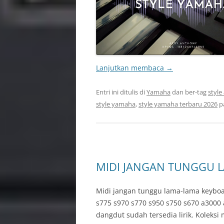
Lanjutkan membaca
→
Entri ini ditulis di
Yamaha
dan ber-tag
style
style yamaha
,
style yamaha terbaru 2026
p
MIDI JANGAN TUNGGU 
Midi jangan tunggu lama-lama keyboa
s775 s970 s770 s950 s750 s670 a3000
dangdut sudah tersedia lirik. Koleksi