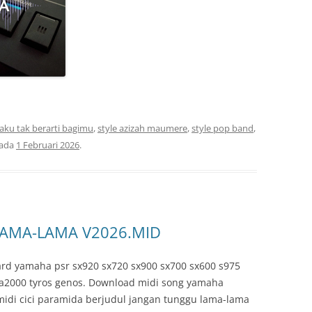
 aku tak berarti bagimu
,
style azizah maumere
,
style pop band
,
ada
1 Februari 2026
.
LAMA-LAMA V2026.MID
rd yamaha psr sx920 sx720 sx900 sx700 sx600 s975
 a2000 tyros genos. Download midi song yamaha
 midi cici paramida berjudul jangan tunggu lama-lama