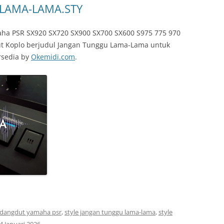
LAMA-LAMA.STY
ha PSR SX920 SX720 SX900 SX700 SX600 S975 775 970
ut Koplo berjudul Jangan Tunggu Lama-Lama untuk
rsedia by
Okemidi.com
.
e dangdut yamaha psr
,
style jangan tunggu lama-lama
,
style