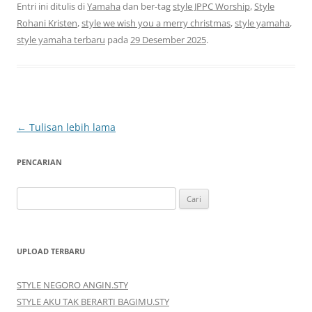
Entri ini ditulis di
Yamaha
dan ber-tag
style JPPC Worship
,
Style
Rohani Kristen
,
style we wish you a merry christmas
,
style yamaha
,
style yamaha terbaru
pada
29 Desember 2025
.
Navigasi
←
Tulisan lebih lama
Tulisan
PENCARIAN
Cari
untuk:
UPLOAD TERBARU
STYLE NEGORO ANGIN.STY
STYLE AKU TAK BERARTI BAGIMU.STY