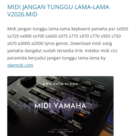
MIDI JANGAN TUNGGU LAMA-LAMA
V2026.MID
Midi jangan tunggu lama-lama keyboard yamaha psr sx920
sx720 sx900 sx700 sx600 s975 s775 s970 s770 s950 s750
s670 a3000 a2000 tyros genos. Download midi song
yamaha dangdut sudah tersedia lirik. Koleksi midi cici
paramida berjudul jangan tunggu lama-lama by
okemidi.com
.