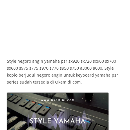
Style negoro angin yamaha psr sx920 sx720 sx900 sx700
sx600 s975 s775 s970 s770 s950 s750 a3000 a000. Style
koplo berjudul negoro angin untuk keyboard yamaha psr
series sudah tersedia di Okemidi.com.