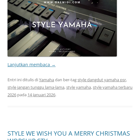
Lanjutkan membaca
→
Entri ini ditulis di
Yamaha
dan ber-tag
style dangdut yamaha psr
,
style jangan tunggu lama-lama
,
style yamaha
,
style yamaha terbaru
2026
pada
14 Januari 2026
.
STYLE WE WISH YOU A MERRY CHRISTMAS