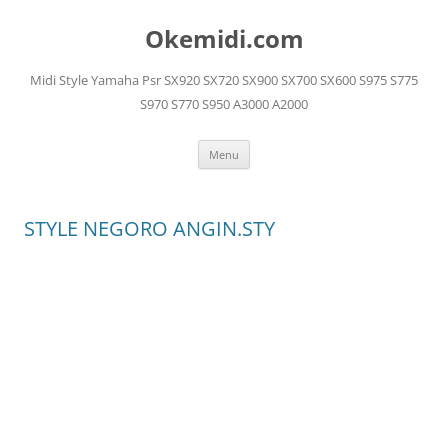
Langsung
ke
Okemidi.com
isi
Midi Style Yamaha Psr SX920 SX720 SX900 SX700 SX600 S975 S775
S970 S770 S950 A3000 A2000
Menu
STYLE NEGORO ANGIN.STY