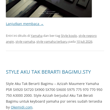
Lanjutkan membaca
→
Entri ini ditulis di
Yamaha
dan ber-tag
Style koplo
,
style negoro
angin
,
style yamaha
,
style yamaha terbaru
pada
10 Juli 2026
.
STYLE AKU TAK BERARTI BAGIMU.STY
Style Aku Tak Berarti Bagimu – Azizah Maumere Yamaha
PSR SX920 SX720 SX900 SX700 SX600 S975 775 970 770 950
750 A3000 2000. Style Azizah berjudul Aku Tak Berati
Bagimu untuk keyboard yamaha psr series sudah tersedia
by
Okemidi.com
.