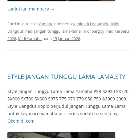
Lanjutkan membaca
→
Entri ini ditulis di
Yamaha
dan ber-tag
midi cici paramida
,
Midi
Dangdut
,
midi jangan tunggu lama-lama
,
midi pargoy
,
midi terbaru
2026
,
Midi Yamaha
pada
15 Januari 2026
.
STYLE JANGAN TUNGGU LAMA-LAMA.STY
Style Jangan Tunggu Lama-Lama Yamaha PSR SX920 SX720
SX900 SX700 SX600 S975 775 970 770 950 750 A3000 2000.
Style Dangdut Koplo berjudul Jangan Tunggu Lama-Lama
untuk keyboard yamaha psr series sudah tersedia by
Okemidi.com
.