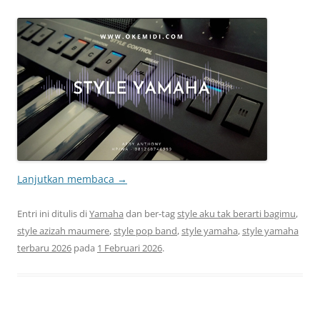
Lanjutkan membaca
→
Entri ini ditulis di
Yamaha
dan ber-tag
style aku tak berarti bagimu
,
style azizah maumere
,
style pop band
,
style yamaha
,
style yamaha
terbaru 2026
pada
1 Februari 2026
.