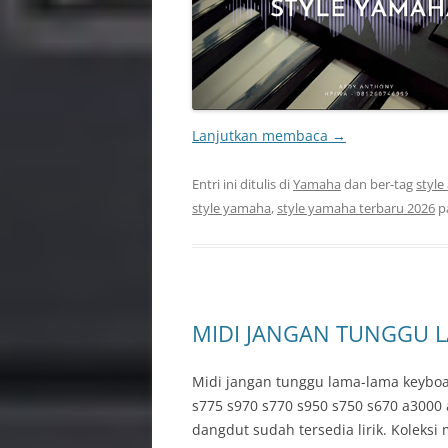
Lanjutkan membaca
→
Entri ini ditulis di
Yamaha
dan ber-tag
style
style yamaha
,
style yamaha terbaru 2026
p
MIDI JANGAN TUNGGU 
Midi jangan tunggu lama-lama keyboa
s775 s970 s770 s950 s750 s670 a3000
dangdut sudah tersedia lirik. Koleksi