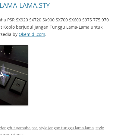
LAMA-LAMA.STY
ha PSR SX920 SX720 SX900 SX700 SX600 S975 775 970
ut Koplo berjudul Jangan Tunggu Lama-Lama untuk
rsedia by
Okemidi.com
.
e dangdut yamaha psr
,
style jangan tunggu lama-lama
,
style