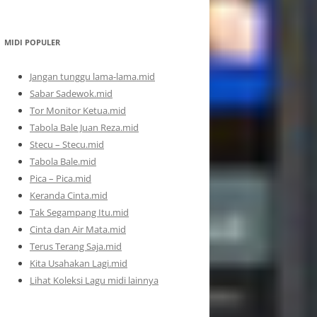
MIDI POPULER
Jangan tunggu lama-lama.mid
Sabar Sadewok.mid
Tor Monitor Ketua.mid
Tabola Bale Juan Reza.mid
Stecu – Stecu.mid
Tabola Bale.mid
Pica – Pica.mid
Keranda Cinta.mid
Tak Segampang Itu.mid
Cinta dan Air Mata.mid
Terus Terang Saja.mid
Kita Usahakan Lagi.mid
Lihat Koleksi Lagu midi lainnya