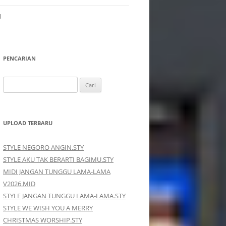
I
PENCARIAN
Cari
untuk:
UPLOAD TERBARU
STYLE NEGORO ANGIN.STY
STYLE AKU TAK BERARTI BAGIMU.STY
MIDI JANGAN TUNGGU LAMA-LAMA
V2026.MID
STYLE JANGAN TUNGGU LAMA-LAMA.STY
STYLE WE WISH YOU A MERRY
CHRISTMAS WORSHIP.STY