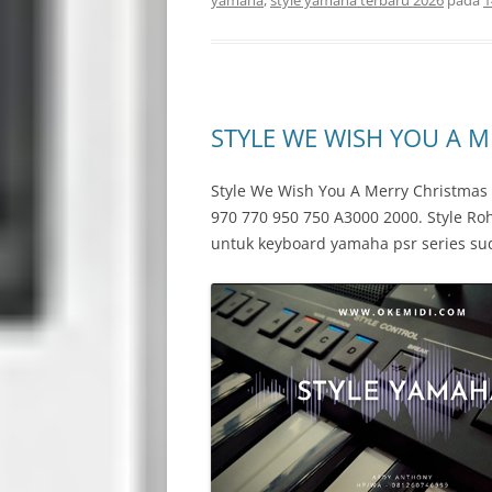
yamaha
,
style yamaha terbaru 2026
pada
1
STYLE WE WISH YOU A 
Style We Wish You A Merry Christma
970 770 950 750 A3000 2000. Style R
untuk keyboard yamaha psr series su