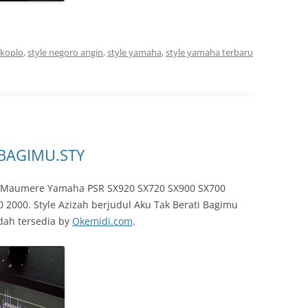
 koplo
,
style negoro angin
,
style yamaha
,
style yamaha terbaru
 BAGIMU.STY
ah Maumere Yamaha PSR SX920 SX720 SX900 SX700
 2000. Style Azizah berjudul Aku Tak Berati Bagimu
dah tersedia by
Okemidi.com
.