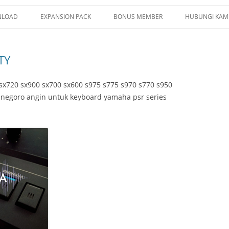
LOAD
EXPANSION PACK
BONUS MEMBER
HUBUNGI KAM
G YAMAHA
PSR SX920 SX720
TY
LE YAMAHA
PSR SX900 SX700
CE YAMAHA
PSR S975 S775
sx720 sx900 sx700 sx600 s975 s775 s970 s770 s950
l negoro angin untuk keyboard yamaha psr series
ISTRATION MEMORY
PSR S970 S770
TIPAD
PSR S950 S750
/ YEP / SF2
TRUMENT INFO.N27
E SERIES
KUP