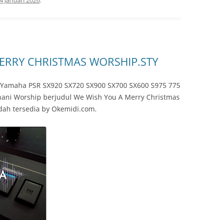
4 Januari 2026
.
MERRY CHRISTMAS WORSHIP.STY
s Yamaha PSR SX920 SX720 SX900 SX700 SX600 S975 775
ohani Worship berjudul We Wish You A Merry Christmas
dah tersedia by Okemidi.com.