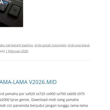
 aku tak berarti bagimu
,
style azizah maumere
,
style pop band
,
ada
1 Februari 2026
.
LAMA-LAMA V2026.MID
rd yamaha psr sx920 sx720 sx900 sx700 sx600 s975
 a2000 tyros genos. Download midi song yamaha
 midi cici paramida berjudul jangan tunggu lama-lama