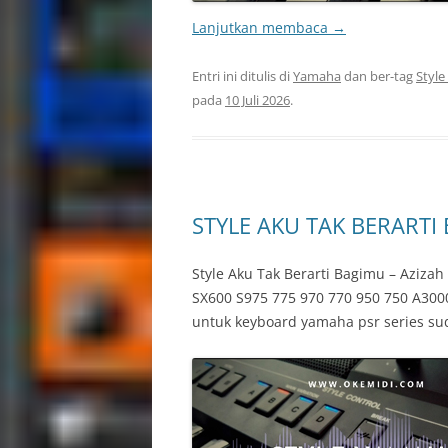
Lanjutkan membaca
→
Entri ini ditulis di
Yamaha
dan ber-tag
Style
pada
10 Juli 2026
.
STYLE AKU TAK BERARTI
Style Aku Tak Berarti Bagimu – Aziz
SX600 S975 775 970 770 950 750 A3000
untuk keyboard yamaha psr series su