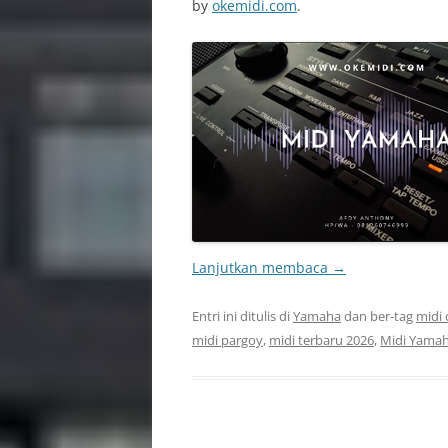
by
okemidi.com
.
Lanjutkan membaca
→
Entri ini ditulis di
Yamaha
dan ber-tag
midi 
midi pargoy
,
midi terbaru 2026
,
Midi Yama