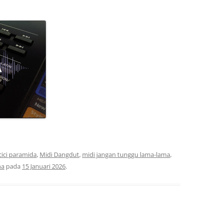
cici paramida
,
Midi Dangdut
,
midi jangan tunggu lama-lama
,
ha
pada
15 Januari 2026
.