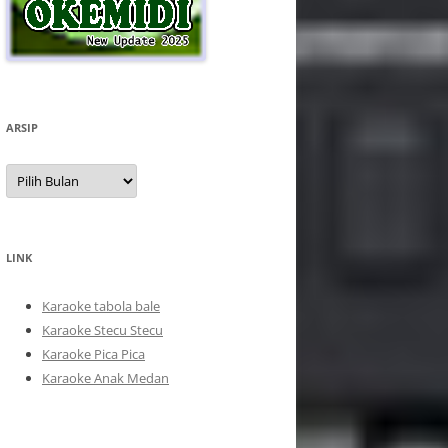
ARSIP
Arsip
LINK
Karaoke tabola bale
Karaoke Stecu Stecu
Karaoke Pica Pica
Karaoke Anak Medan