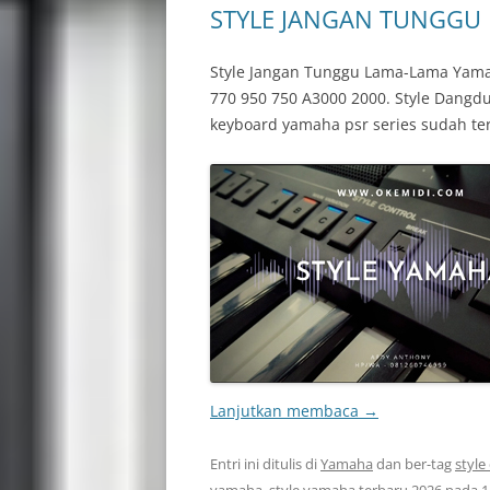
STYLE JANGAN TUNGGU 
Style Jangan Tunggu Lama-Lama Yama
770 950 750 A3000 2000. Style Dangd
keyboard yamaha psr series sudah te
Lanjutkan membaca
→
Entri ini ditulis di
Yamaha
dan ber-tag
styl