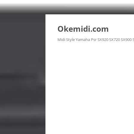
Langsung
ke
isi
Okemidi.com
Midi Style Yamaha Psr SX920 SX720 SX900 