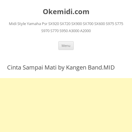
Langsung
ke
Okemidi.com
isi
Midi Style Yamaha Psr SX920 SX720 SX900 SX700 SX600 S975 S775
S970 S770 S950 A3000 A2000
Menu
Cinta Sampai Mati by Kangen Band.MID