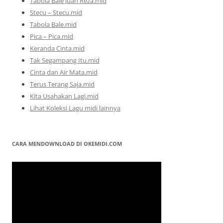
Tabola Bale Juan Reza.mid
Stecu – Stecu.mid
Tabola Bale.mid
Pica – Pica.mid
Keranda Cinta.mid
Tak Segampang Itu.mid
Cinta dan Air Mata.mid
Terus Terang Saja.mid
Kita Usahakan Lagi.mid
Lihat Koleksi Lagu midi lainnya
CARA MENDOWNLOAD DI OKEMIDI.COM