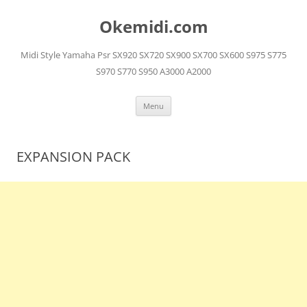
Langsung
ke
Okemidi.com
isi
Midi Style Yamaha Psr SX920 SX720 SX900 SX700 SX600 S975 S775
S970 S770 S950 A3000 A2000
Menu
EXPANSION PACK