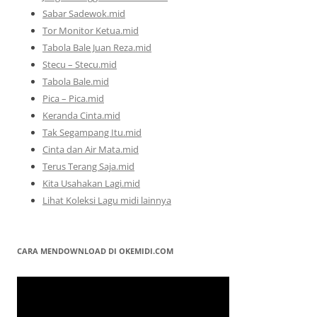
Sabar Sadewok.mid
Tor Monitor Ketua.mid
Tabola Bale Juan Reza.mid
Stecu – Stecu.mid
Tabola Bale.mid
Pica – Pica.mid
Keranda Cinta.mid
Tak Segampang Itu.mid
Cinta dan Air Mata.mid
Terus Terang Saja.mid
Kita Usahakan Lagi.mid
Lihat Koleksi Lagu midi lainnya
CARA MENDOWNLOAD DI OKEMIDI.COM