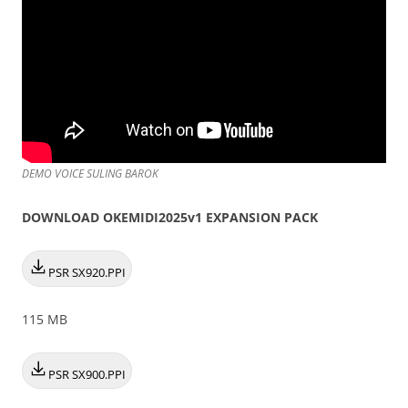
DEMO VOICE SULING BAROK
DOWNLOAD OKEMIDI2025v1 EXPANSION PACK
PSR SX920.PPI
115 MB
PSR SX900.PPI