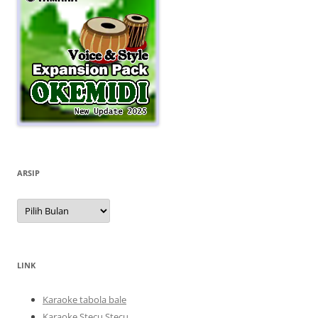
ARSIP
Arsip
LINK
Karaoke tabola bale
Karaoke Stecu Stecu