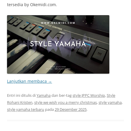
tersedia by Okemidi.com.
Lanjutkan membaca
→
Entri ini ditulis di
Yamaha
dan ber-tag
style JPPC Worship
,
Style
Rohani Kristen
,
style we wish you a merry christmas
,
style yamaha
,
style yamaha terbaru
pada
29 Desember 2025
.