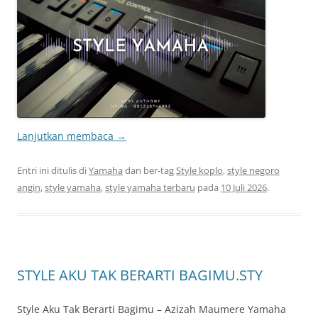
Lanjutkan membaca
→
Entri ini ditulis di
Yamaha
dan ber-tag
Style koplo
,
style negoro
angin
,
style yamaha
,
style yamaha terbaru
pada
10 Juli 2026
.
STYLE AKU TAK BERARTI BAGIMU.STY
Style Aku Tak Berarti Bagimu – Azizah Maumere Yamaha