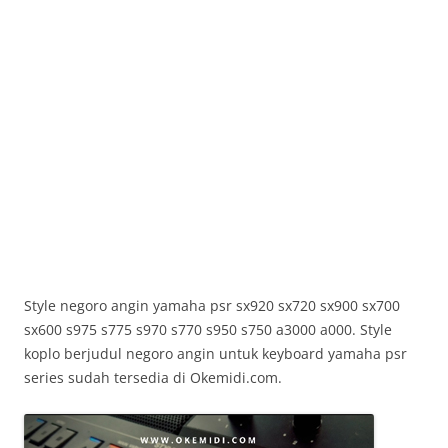
Style negoro angin yamaha psr sx920 sx720 sx900 sx700
sx600 s975 s775 s970 s770 s950 s750 a3000 a000. Style
koplo berjudul negoro angin untuk keyboard yamaha psr
series sudah tersedia di Okemidi.com.