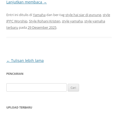
Lanjutkan membaca
→
Entri ini ditulis di
Yamaha
dan ber-tag
style hai siar di gunung
,
style
JPPC Worship
,
Style Rohani Kristen
,
style yamaha
,
style yamaha
terbaru
pada
29 Desember 2025
.
Navigasi
←
Tulisan lebih lama
Tulisan
PENCARIAN
Cari
untuk:
UPLOAD TERBARU