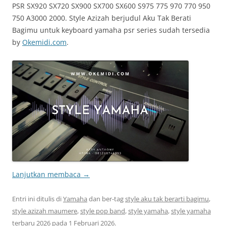
PSR SX920 SX720 SX900 SX700 SX600 S975 775 970 770 950
750 A3000 2000. Style Azizah berjudul Aku Tak Berati
Bagimu untuk keyboard yamaha psr series sudah tersedia
by
Okemidi.com
.
Lanjutkan membaca
→
Entri ini ditulis di
Yamaha
dan ber-tag
style aku tak berarti bagimu
,
style azizah maumere
,
style pop band
,
style yamaha
,
style yamaha
terbaru 2026
pada
1 Februari 2026
.