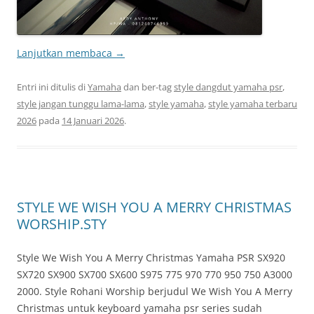
Lanjutkan membaca
→
Entri ini ditulis di
Yamaha
dan ber-tag
style dangdut yamaha psr
,
style jangan tunggu lama-lama
,
style yamaha
,
style yamaha terbaru
2026
pada
14 Januari 2026
.
STYLE WE WISH YOU A MERRY CHRISTMAS
WORSHIP.STY
Style We Wish You A Merry Christmas Yamaha PSR SX920
SX720 SX900 SX700 SX600 S975 775 970 770 950 750 A3000
2000. Style Rohani Worship berjudul We Wish You A Merry
Christmas untuk keyboard yamaha psr series sudah