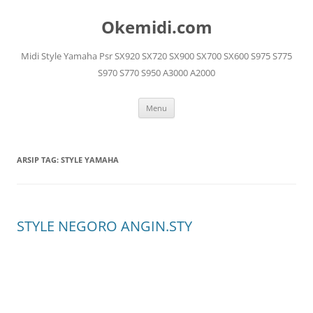
Langsung
ke
Okemidi.com
isi
Midi Style Yamaha Psr SX920 SX720 SX900 SX700 SX600 S975 S775
S970 S770 S950 A3000 A2000
Menu
ARSIP TAG:
STYLE YAMAHA
STYLE NEGORO ANGIN.STY