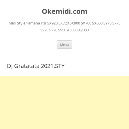
Langsung
ke
Okemidi.com
isi
Midi Style Yamaha Psr SX920 SX720 SX900 SX700 SX600 S975 S775
S970 S770 S950 A3000 A2000
Menu
DJ Gratatata 2021.STY