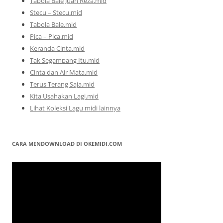
Tabola Bale Juan Reza.mid
Stecu – Stecu.mid
Tabola Bale.mid
Pica – Pica.mid
Keranda Cinta.mid
Tak Segampang Itu.mid
Cinta dan Air Mata.mid
Terus Terang Saja.mid
Kita Usahakan Lagi.mid
Lihat Koleksi Lagu midi lainnya
CARA MENDOWNLOAD DI OKEMIDI.COM