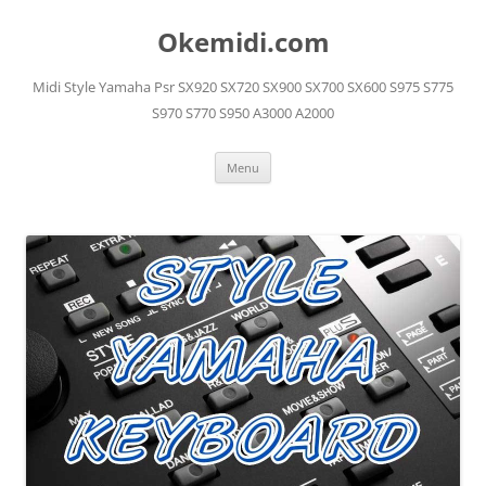
Langsung
ke
Okemidi.com
isi
Midi Style Yamaha Psr SX920 SX720 SX900 SX700 SX600 S975 S775
S970 S770 S950 A3000 A2000
Menu