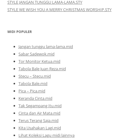
STYLE JANGAN TUNGGU LAMA-LAMA.STY
STYLE WE WISH YOU A MERRY CHRISTMAS WORSHIP.STY
MIDI POPULER
Jangan tunggu lama-lama.mid
Sabar Sadewok.mid
Tor Monitor Ketua.mid
Tabola Bale Juan Reza.mid
Stecu – Stecu.mid
Tabola Bale.mid
Pica – Pica.mid
Keranda Cinta.mid
Tak Segampang Itu.mid
Cinta dan Air Mata.mid
Terus Terang Saja.mid
Kita Usahakan Lagi.mid
Lihat Koleksi Lagu midi lainnya