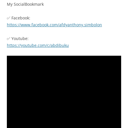
My SocialBookmark
✅ Facebook:
https://www.facebook.com/afdyanthony.simbolon
✅ Youtube:
https://youtube.com/c/abdibuku