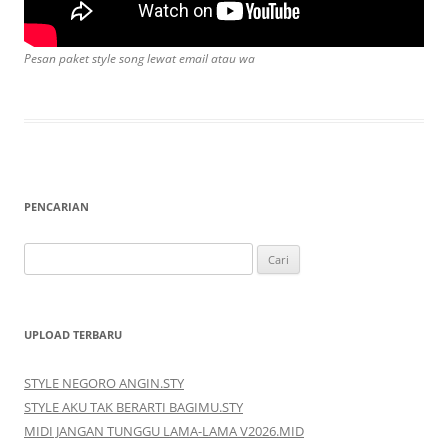
Pesan paket style song lewat email atau wa
PENCARIAN
Cari
untuk:
UPLOAD TERBARU
STYLE NEGORO ANGIN.STY
STYLE AKU TAK BERARTI BAGIMU.STY
MIDI JANGAN TUNGGU LAMA-LAMA V2026.MID