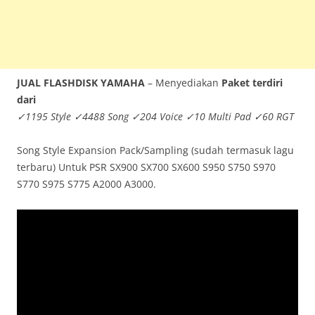
JUAL FLASHDISK YAMAHA
– Menyediakan
Paket terdiri
dari
✓1195 Style ✓4488 Song ✓204 Voice ✓10 Multi Pad ✓60 RGT
Song Style Expansion Pack/Sampling (sudah termasuk lagu
terbaru) Untuk PSR SX900 SX700 SX600 S950 S750 S970
S770 S975 S775 A2000 A3000.