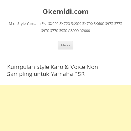
Langsung
ke
Okemidi.com
isi
Midi Style Yamaha Psr SX920 SX720 SX900 SX700 SX600 S975 S775
S970 S770 S950 A3000 A2000
Menu
Kumpulan Style Karo & Voice Non
Sampling untuk Yamaha PSR