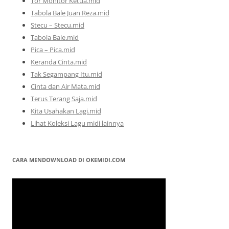
Tor Monitor Ketua.mid
Tabola Bale Juan Reza.mid
Stecu – Stecu.mid
Tabola Bale.mid
Pica – Pica.mid
Keranda Cinta.mid
Tak Segampang Itu.mid
Cinta dan Air Mata.mid
Terus Terang Saja.mid
Kita Usahakan Lagi.mid
Lihat Koleksi Lagu midi lainnya
CARA MENDOWNLOAD DI OKEMIDI.COM