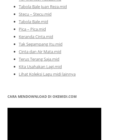
Tabola Bale Juan Reza.mid
Stecu – Stecu.mid
Tabola Bale.mid
Pica – Pica.mid
Keranda Cinta.mid
Tak Segampang Itu.mid
Cinta dan Air Mata.mid
Terus Terang Saja.mid
Kita Usahakan Lagi.mid
Lihat Koleksi Lagu midi lainnya
CARA MENDOWNLOAD DI OKEMIDI.COM