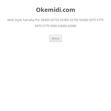
Langsung
ke
Okemidi.com
isi
Midi Style Yamaha Psr SX920 SX720 SX900 SX700 SX600 S975 S775
S970 S770 S950 A3000 A2000
Menu