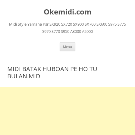
Langsung
ke
Okemidi.com
isi
Midi Style Yamaha Psr SX920 SX720 SX900 SX700 SX600 S975 S775
S970 S770 S950 A3000 A2000
Menu
MIDI BATAK HUBOAN PE HO TU
BULAN.MID