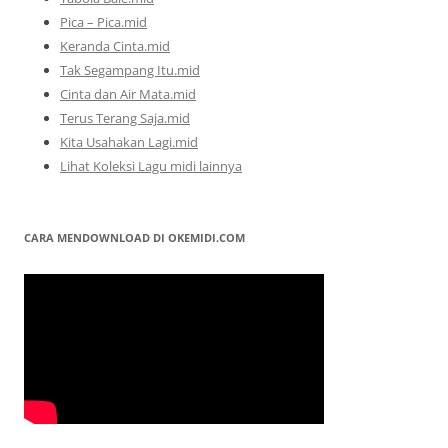
Pica – Pica.mid
Keranda Cinta.mid
Tak Segampang Itu.mid
Cinta dan Air Mata.mid
Terus Terang Saja.mid
Kita Usahakan Lagi.mid
Lihat Koleksi Lagu midi lainnya
CARA MENDOWNLOAD DI OKEMIDI.COM