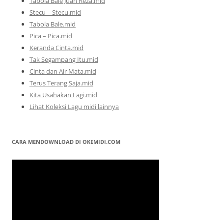
Tabola Bale Juan Reza.mid
Stecu – Stecu.mid
Tabola Bale.mid
Pica – Pica.mid
Keranda Cinta.mid
Tak Segampang Itu.mid
Cinta dan Air Mata.mid
Terus Terang Saja.mid
Kita Usahakan Lagi.mid
Lihat Koleksi Lagu midi lainnya
CARA MENDOWNLOAD DI OKEMIDI.COM