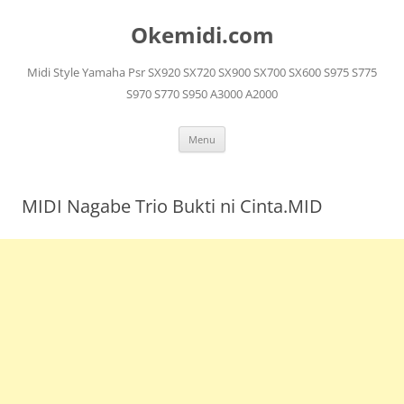
Langsung
ke
Okemidi.com
isi
Midi Style Yamaha Psr SX920 SX720 SX900 SX700 SX600 S975 S775
S970 S770 S950 A3000 A2000
Menu
MIDI Nagabe Trio Bukti ni Cinta.MID