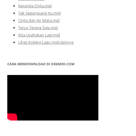
Keranda Cinta.mid
Tak Segampang Itu.mid
Cinta dan Air Mata.mid
Terus Terang Saja.mid
Kita Usahakan Lagi.mid
Lihat Koleksi Lagu midi lainnya
CARA MENDOWNLOAD DI OKEMIDI.COM