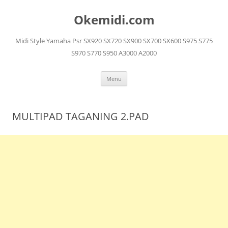
Langsung
ke
Okemidi.com
isi
Midi Style Yamaha Psr SX920 SX720 SX900 SX700 SX600 S975 S775
S970 S770 S950 A3000 A2000
Menu
MULTIPAD TAGANING 2.PAD