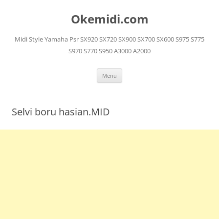
Langsung
ke
Okemidi.com
isi
Midi Style Yamaha Psr SX920 SX720 SX900 SX700 SX600 S975 S775
S970 S770 S950 A3000 A2000
Menu
Selvi boru hasian.MID