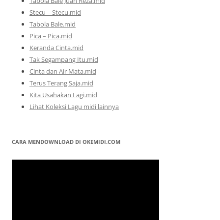
Tabola Bale Juan Reza.mid
Stecu – Stecu.mid
Tabola Bale.mid
Pica – Pica.mid
Keranda Cinta.mid
Tak Segampang Itu.mid
Cinta dan Air Mata.mid
Terus Terang Saja.mid
Kita Usahakan Lagi.mid
Lihat Koleksi Lagu midi lainnya
CARA MENDOWNLOAD DI OKEMIDI.COM