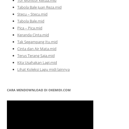
Tor Monitor Ketua.mid
Tabola Bale Juan Reza.mid
Stecu – Stecu.mid
Tabola Bale.mid
Pica – Pica.mid
Keranda Cinta.mid
Tak Segampang Itu.mid
Cinta dan Air Mata.mid
Terus Terang Saja.mid
Kita Usahakan Lagi.mid
Lihat Koleksi Lagu midi lainnya
CARA MENDOWNLOAD DI OKEMIDI.COM