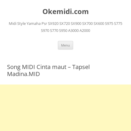
Langsung
ke
Okemidi.com
isi
Midi Style Yamaha Psr SX920 SX720 SX900 SX700 SX600 S975 S775
S970 S770 S950 A3000 A2000
Menu
Song MIDI Cinta maut – Tapsel
Madina.MID