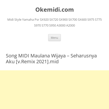
Langsung
ke
Okemidi.com
isi
Midi Style Yamaha Psr SX920 SX720 SX900 SX700 SX600 S975 S775
S970 S770 S950 A3000 A2000
Menu
Song MIDI Maulana Wijaya – Seharusnya
Aku [v.Remix 2021].mid