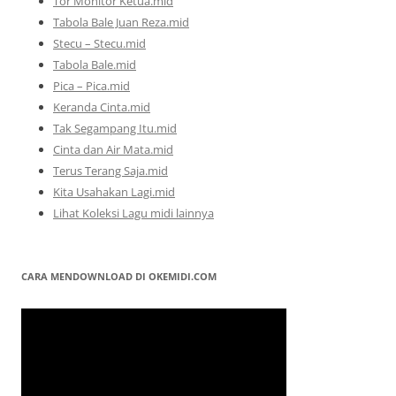
Tor Monitor Ketua.mid
Tabola Bale Juan Reza.mid
Stecu – Stecu.mid
Tabola Bale.mid
Pica – Pica.mid
Keranda Cinta.mid
Tak Segampang Itu.mid
Cinta dan Air Mata.mid
Terus Terang Saja.mid
Kita Usahakan Lagi.mid
Lihat Koleksi Lagu midi lainnya
CARA MENDOWNLOAD DI OKEMIDI.COM