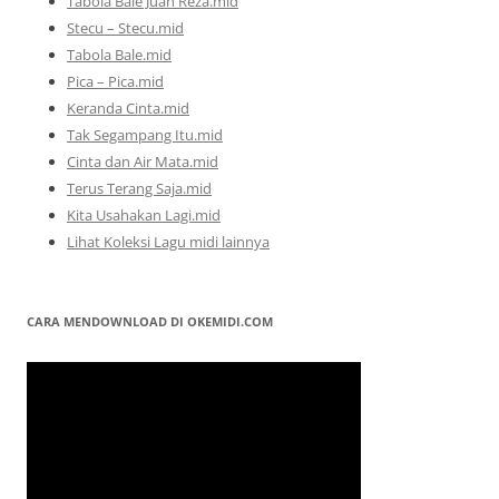
Tabola Bale Juan Reza.mid
Stecu – Stecu.mid
Tabola Bale.mid
Pica – Pica.mid
Keranda Cinta.mid
Tak Segampang Itu.mid
Cinta dan Air Mata.mid
Terus Terang Saja.mid
Kita Usahakan Lagi.mid
Lihat Koleksi Lagu midi lainnya
CARA MENDOWNLOAD DI OKEMIDI.COM