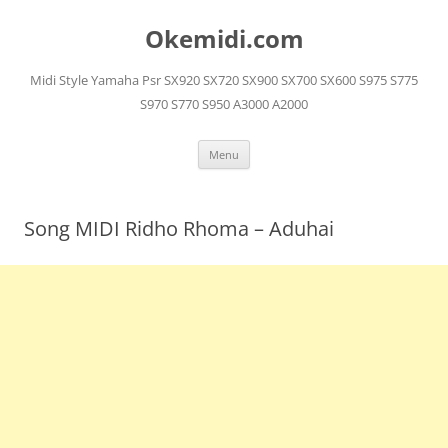
Langsung
ke
Okemidi.com
isi
Midi Style Yamaha Psr SX920 SX720 SX900 SX700 SX600 S975 S775
S970 S770 S950 A3000 A2000
Menu
Song MIDI Ridho Rhoma – Aduhai