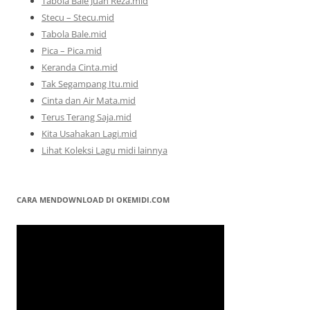
Tabola Bale Juan Reza.mid
Stecu – Stecu.mid
Tabola Bale.mid
Pica – Pica.mid
Keranda Cinta.mid
Tak Segampang Itu.mid
Cinta dan Air Mata.mid
Terus Terang Saja.mid
Kita Usahakan Lagi.mid
Lihat Koleksi Lagu midi lainnya
CARA MENDOWNLOAD DI OKEMIDI.COM