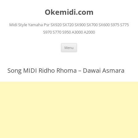
Langsung
ke
Okemidi.com
isi
Midi Style Yamaha Psr SX920 SX720 SX900 SX700 SX600 S975 S775
S970 S770 S950 A3000 A2000
Menu
Song MIDI Ridho Rhoma – Dawai Asmara