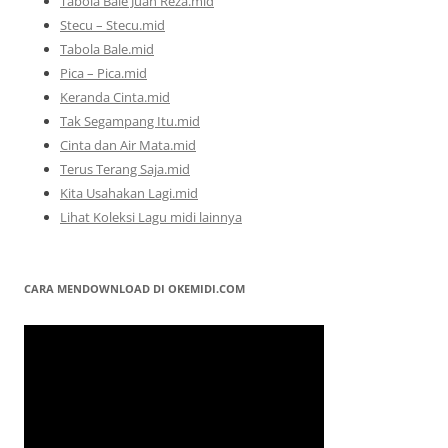
Tabola Bale Juan Reza.mid
Stecu – Stecu.mid
Tabola Bale.mid
Pica – Pica.mid
Keranda Cinta.mid
Tak Segampang Itu.mid
Cinta dan Air Mata.mid
Terus Terang Saja.mid
Kita Usahakan Lagi.mid
Lihat Koleksi Lagu midi lainnya
CARA MENDOWNLOAD DI OKEMIDI.COM