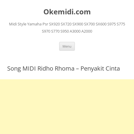
Langsung
ke
Okemidi.com
isi
Midi Style Yamaha Psr SX920 SX720 SX900 SX700 SX600 S975 S775
S970 S770 S950 A3000 A2000
Menu
Song MIDI Ridho Rhoma – Penyakit Cinta