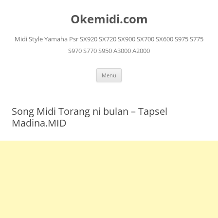
Langsung
ke
Okemidi.com
isi
Midi Style Yamaha Psr SX920 SX720 SX900 SX700 SX600 S975 S775
S970 S770 S950 A3000 A2000
Menu
Song Midi Torang ni bulan – Tapsel
Madina.MID