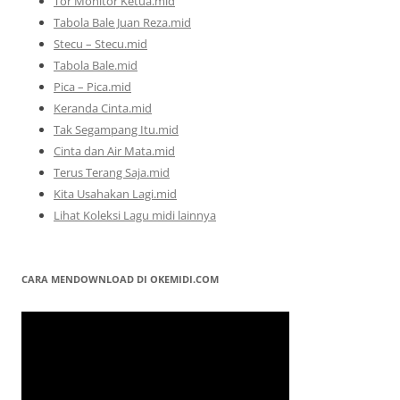
Tor Monitor Ketua.mid
Tabola Bale Juan Reza.mid
Stecu – Stecu.mid
Tabola Bale.mid
Pica – Pica.mid
Keranda Cinta.mid
Tak Segampang Itu.mid
Cinta dan Air Mata.mid
Terus Terang Saja.mid
Kita Usahakan Lagi.mid
Lihat Koleksi Lagu midi lainnya
CARA MENDOWNLOAD DI OKEMIDI.COM