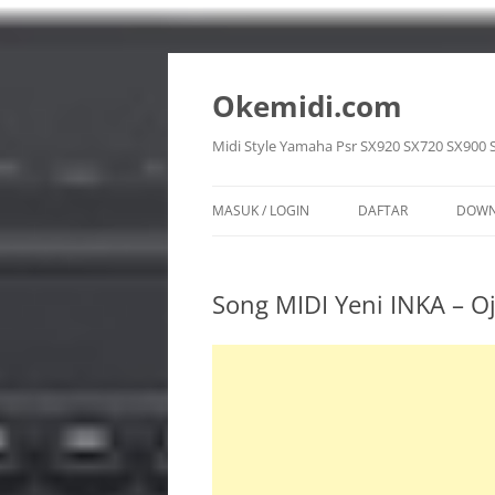
Langsung
ke
isi
Okemidi.com
Midi Style Yamaha Psr SX920 SX720 SX900 
MASUK / LOGIN
DAFTAR
DOWN
SON
Song MIDI Yeni INKA – O
STY
VOI
REG
MUL
PPF 