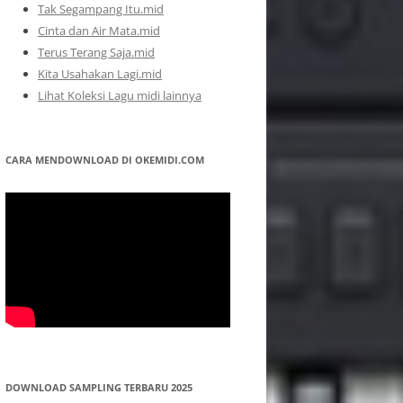
Tak Segampang Itu.mid
Cinta dan Air Mata.mid
Terus Terang Saja.mid
Kita Usahakan Lagi.mid
Lihat Koleksi Lagu midi lainnya
CARA MENDOWNLOAD DI OKEMIDI.COM
DOWNLOAD SAMPLING TERBARU 2025