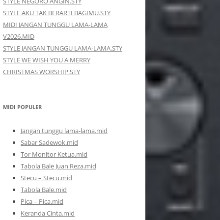
STYLE NEGORO ANGIN.STY
STYLE AKU TAK BERARTI BAGIMU.STY
MIDI JANGAN TUNGGU LAMA-LAMA
V2026.MID
STYLE JANGAN TUNGGU LAMA-LAMA.STY
STYLE WE WISH YOU A MERRY
CHRISTMAS WORSHIP.STY
MIDI POPULER
Jangan tunggu lama-lama.mid
Sabar Sadewok.mid
Tor Monitor Ketua.mid
Tabola Bale Juan Reza.mid
Stecu – Stecu.mid
Tabola Bale.mid
Pica – Pica.mid
Keranda Cinta.mid