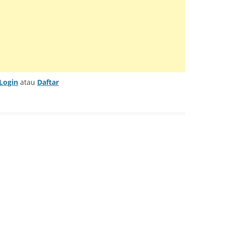
TRUMENT INFO.N27
E SERIES
KUP
Login
atau
Daftar