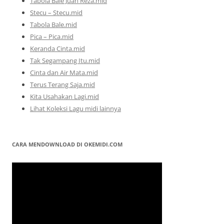
Tabola Bale Juan Reza.mid
Stecu – Stecu.mid
Tabola Bale.mid
Pica – Pica.mid
Keranda Cinta.mid
Tak Segampang Itu.mid
Cinta dan Air Mata.mid
Terus Terang Saja.mid
Kita Usahakan Lagi.mid
Lihat Koleksi Lagu midi lainnya
CARA MENDOWNLOAD DI OKEMIDI.COM