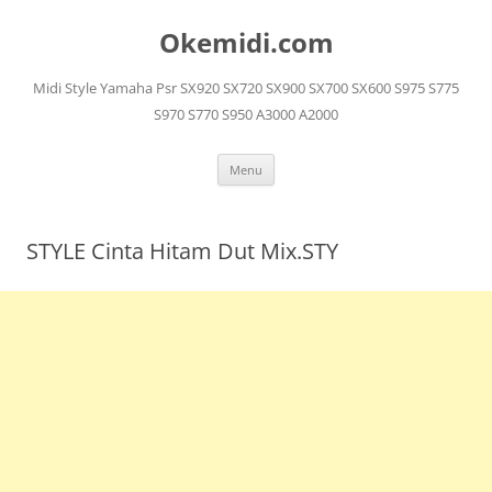
Langsung
ke
Okemidi.com
isi
Midi Style Yamaha Psr SX920 SX720 SX900 SX700 SX600 S975 S775
S970 S770 S950 A3000 A2000
Menu
STYLE Cinta Hitam Dut Mix.STY