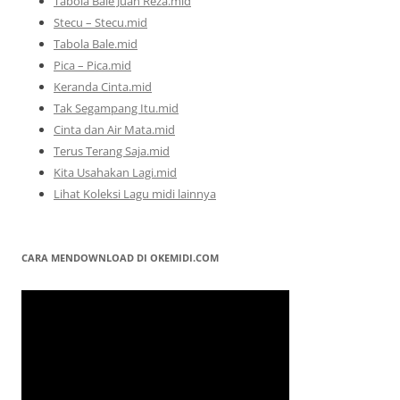
Tabola Bale Juan Reza.mid
Stecu – Stecu.mid
Tabola Bale.mid
Pica – Pica.mid
Keranda Cinta.mid
Tak Segampang Itu.mid
Cinta dan Air Mata.mid
Terus Terang Saja.mid
Kita Usahakan Lagi.mid
Lihat Koleksi Lagu midi lainnya
CARA MENDOWNLOAD DI OKEMIDI.COM