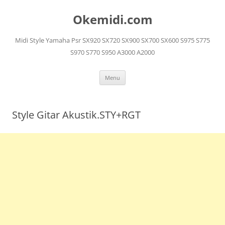
Langsung
ke
Okemidi.com
isi
Midi Style Yamaha Psr SX920 SX720 SX900 SX700 SX600 S975 S775
S970 S770 S950 A3000 A2000
Menu
Style Gitar Akustik.STY+RGT