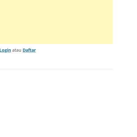
TRUMENT INFO.N27
E SERIES
KUP
Login
atau
Daftar