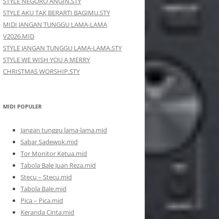
STYLE NEGORO ANGIN.STY
STYLE AKU TAK BERARTI BAGIMU.STY
MIDI JANGAN TUNGGU LAMA-LAMA
V2026.MID
STYLE JANGAN TUNGGU LAMA-LAMA.STY
STYLE WE WISH YOU A MERRY
CHRISTMAS WORSHIP.STY
MIDI POPULER
Jangan tunggu lama-lama.mid
Sabar Sadewok.mid
Tor Monitor Ketua.mid
Tabola Bale Juan Reza.mid
Stecu – Stecu.mid
Tabola Bale.mid
Pica – Pica.mid
Keranda Cinta.mid