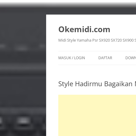
Langsung
ke
isi
Okemidi.com
Midi Style Yamaha Psr SX920 SX720 SX900 
MASUK / LOGIN
DAFTAR
DOWN
SON
Style Hadirmu Bagaikan
STY
VOI
REG
MUL
PPF 