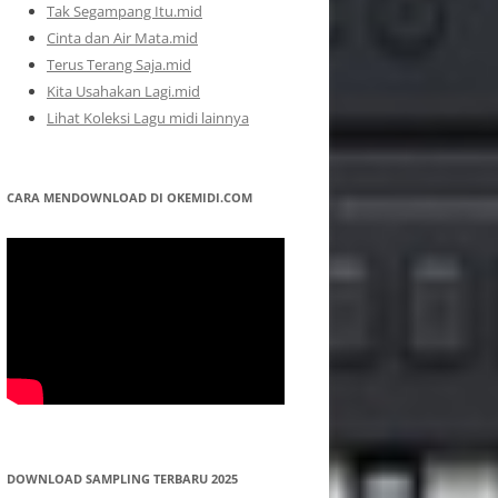
Tak Segampang Itu.mid
Cinta dan Air Mata.mid
Terus Terang Saja.mid
Kita Usahakan Lagi.mid
Lihat Koleksi Lagu midi lainnya
CARA MENDOWNLOAD DI OKEMIDI.COM
DOWNLOAD SAMPLING TERBARU 2025