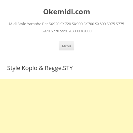
Langsung
ke
Okemidi.com
isi
Midi Style Yamaha Psr SX920 SX720 SX900 SX700 SX600 S975 S775
S970 S770 S950 A3000 A2000
Menu
Style Koplo & Regge.STY