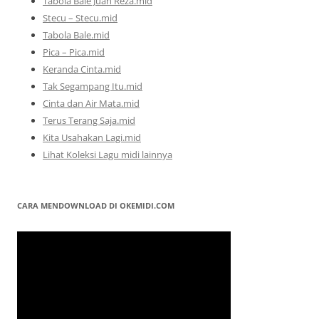
Tabola Bale Juan Reza.mid
Stecu – Stecu.mid
Tabola Bale.mid
Pica – Pica.mid
Keranda Cinta.mid
Tak Segampang Itu.mid
Cinta dan Air Mata.mid
Terus Terang Saja.mid
Kita Usahakan Lagi.mid
Lihat Koleksi Lagu midi lainnya
CARA MENDOWNLOAD DI OKEMIDI.COM