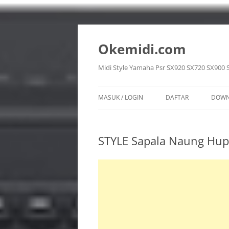
Langsung
ke
isi
Okemidi.com
Midi Style Yamaha Psr SX920 SX720 SX900 
MASUK / LOGIN
DAFTAR
DOWN
SON
STYLE Sapala Naung Hupil
STY
VOI
REG
MUL
PPF 