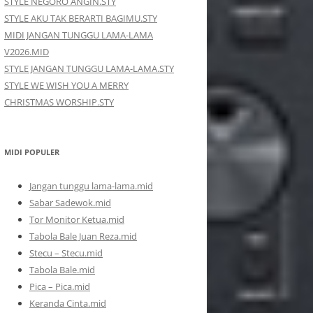
STYLE NEGORO ANGIN.STY
STYLE AKU TAK BERARTI BAGIMU.STY
MIDI JANGAN TUNGGU LAMA-LAMA
V2026.MID
STYLE JANGAN TUNGGU LAMA-LAMA.STY
STYLE WE WISH YOU A MERRY
CHRISTMAS WORSHIP.STY
MIDI POPULER
Jangan tunggu lama-lama.mid
Sabar Sadewok.mid
Tor Monitor Ketua.mid
Tabola Bale Juan Reza.mid
Stecu – Stecu.mid
Tabola Bale.mid
Pica – Pica.mid
Keranda Cinta.mid