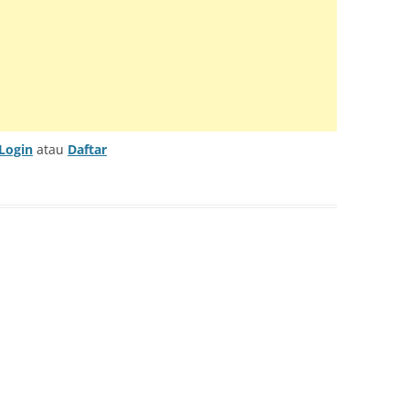
TRUMENT INFO.N27
E SERIES
KUP
Login
atau
Daftar