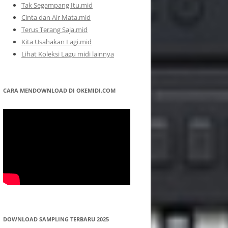
Tak Segampang Itu.mid
Cinta dan Air Mata.mid
Terus Terang Saja.mid
Kita Usahakan Lagi.mid
Lihat Koleksi Lagu midi lainnya
CARA MENDOWNLOAD DI OKEMIDI.COM
DOWNLOAD SAMPLING TERBARU 2025