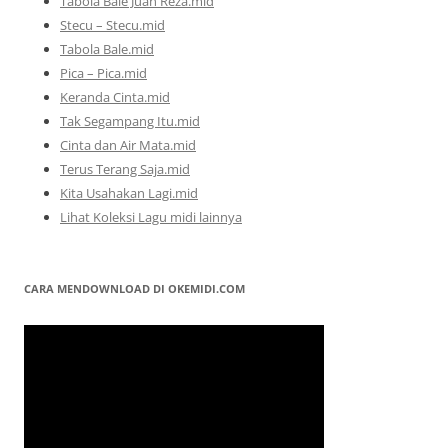
Tabola Bale Juan Reza.mid
Stecu – Stecu.mid
Tabola Bale.mid
Pica – Pica.mid
Keranda Cinta.mid
Tak Segampang Itu.mid
Cinta dan Air Mata.mid
Terus Terang Saja.mid
Kita Usahakan Lagi.mid
Lihat Koleksi Lagu midi lainnya
CARA MENDOWNLOAD DI OKEMIDI.COM