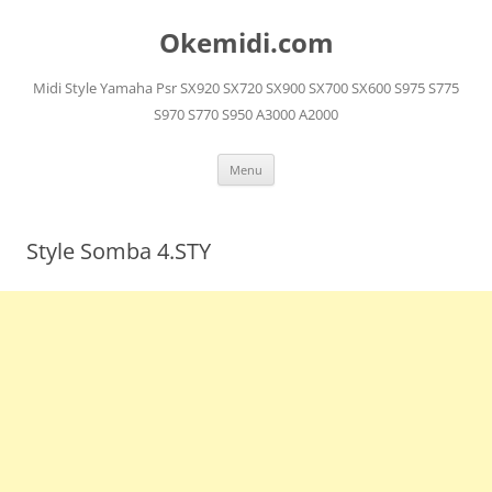
Langsung
ke
Okemidi.com
isi
Midi Style Yamaha Psr SX920 SX720 SX900 SX700 SX600 S975 S775
S970 S770 S950 A3000 A2000
Menu
Style Somba 4.STY