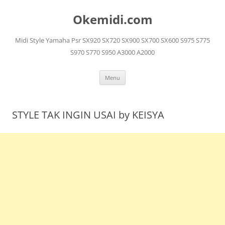
Langsung
ke
Okemidi.com
isi
Midi Style Yamaha Psr SX920 SX720 SX900 SX700 SX600 S975 S775
S970 S770 S950 A3000 A2000
Menu
STYLE TAK INGIN USAI by KEISYA