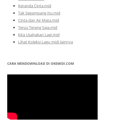
Keranda Cinta.mid
Tak Segampang Itu.mid
Cinta dan Air Mata.mid
Terus Terang Saja.mid
Kita Usahakan Lagi.mid
Lihat Koleksi Lagu midi lainnya
CARA MENDOWNLOAD DI OKEMIDI.COM