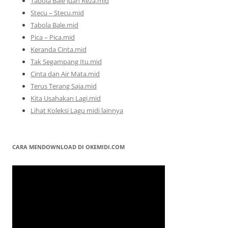
Tabola Bale Juan Reza.mid
Stecu – Stecu.mid
Tabola Bale.mid
Pica – Pica.mid
Keranda Cinta.mid
Tak Segampang Itu.mid
Cinta dan Air Mata.mid
Terus Terang Saja.mid
Kita Usahakan Lagi.mid
Lihat Koleksi Lagu midi lainnya
CARA MENDOWNLOAD DI OKEMIDI.COM