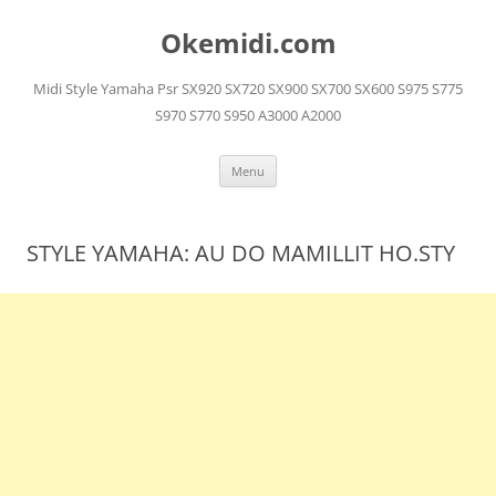
Langsung
ke
Okemidi.com
isi
Midi Style Yamaha Psr SX920 SX720 SX900 SX700 SX600 S975 S775
S970 S770 S950 A3000 A2000
Menu
STYLE YAMAHA: AU DO MAMILLIT HO.STY