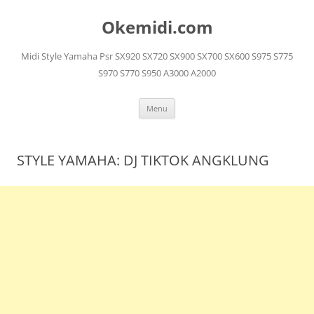
Langsung
ke
Okemidi.com
isi
Midi Style Yamaha Psr SX920 SX720 SX900 SX700 SX600 S975 S775
S970 S770 S950 A3000 A2000
Menu
STYLE YAMAHA: DJ TIKTOK ANGKLUNG