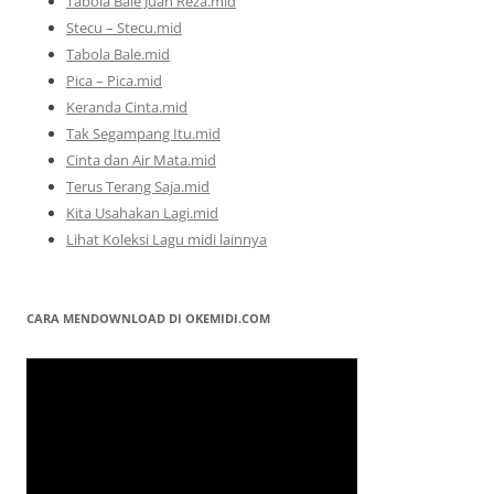
Tabola Bale Juan Reza.mid
Stecu – Stecu.mid
Tabola Bale.mid
Pica – Pica.mid
Keranda Cinta.mid
Tak Segampang Itu.mid
Cinta dan Air Mata.mid
Terus Terang Saja.mid
Kita Usahakan Lagi.mid
Lihat Koleksi Lagu midi lainnya
CARA MENDOWNLOAD DI OKEMIDI.COM