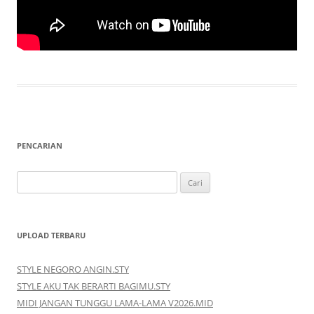
PENCARIAN
Cari
untuk:
UPLOAD TERBARU
STYLE NEGORO ANGIN.STY
STYLE AKU TAK BERARTI BAGIMU.STY
MIDI JANGAN TUNGGU LAMA-LAMA V2026.MID