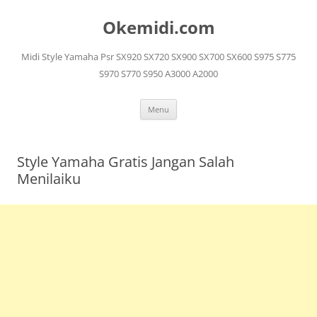
Langsung
ke
Okemidi.com
isi
Midi Style Yamaha Psr SX920 SX720 SX900 SX700 SX600 S975 S775
S970 S770 S950 A3000 A2000
Menu
Style Yamaha Gratis Jangan Salah
Menilaiku