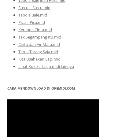
Tabola Bale Juan Reza.mid
Stecu – Stecu.mid
Tabola Bale.mid
Pica – Pica.mid
Keranda Cinta.mid
Tak Segampang Itu.mid
Cinta dan Air Mata.mid
Terus Terang Saja.mid
Kita Usahakan Lagi.mid
Lihat Koleksi Lagu midi lainnya
CARA MENDOWNLOAD DI OKEMIDI.COM