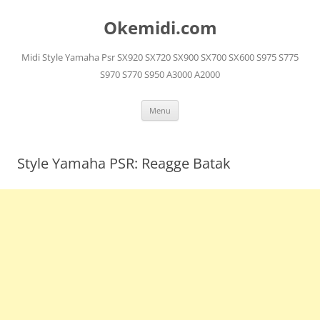
Langsung
ke
Okemidi.com
isi
Midi Style Yamaha Psr SX920 SX720 SX900 SX700 SX600 S975 S775
S970 S770 S950 A3000 A2000
Menu
Style Yamaha PSR: Reagge Batak