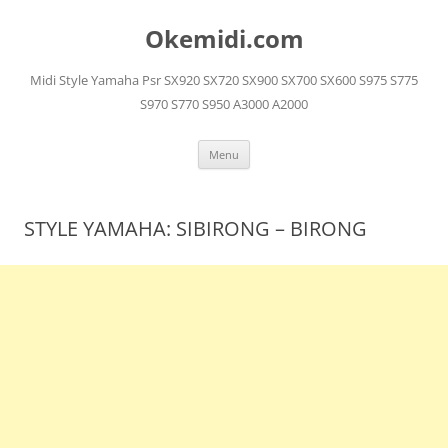
Langsung
ke
Okemidi.com
isi
Midi Style Yamaha Psr SX920 SX720 SX900 SX700 SX600 S975 S775
S970 S770 S950 A3000 A2000
Menu
STYLE YAMAHA: SIBIRONG – BIRONG