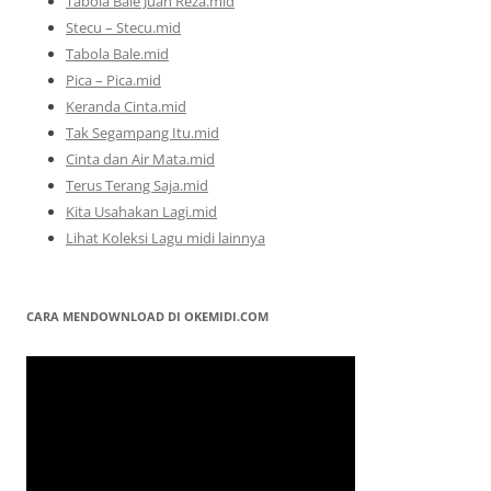
Tabola Bale Juan Reza.mid
Stecu – Stecu.mid
Tabola Bale.mid
Pica – Pica.mid
Keranda Cinta.mid
Tak Segampang Itu.mid
Cinta dan Air Mata.mid
Terus Terang Saja.mid
Kita Usahakan Lagi.mid
Lihat Koleksi Lagu midi lainnya
CARA MENDOWNLOAD DI OKEMIDI.COM