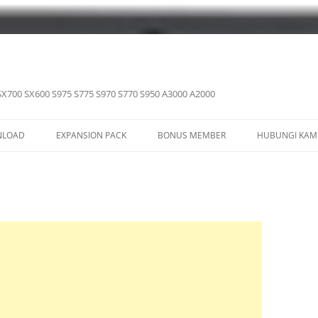
SX700 SX600 S975 S775 S970 S770 S950 A3000 A2000
LOAD
EXPANSION PACK
BONUS MEMBER
HUBUNGI KAM
G YAMAHA
PSR SX920 SX720
LE YAMAHA
PSR SX900 SX700
CE YAMAHA
PSR S975 S775
ISTRATION MEMORY
PSR S970 S770
TIPAD
PSR S950 S750
/ YEP / SF2