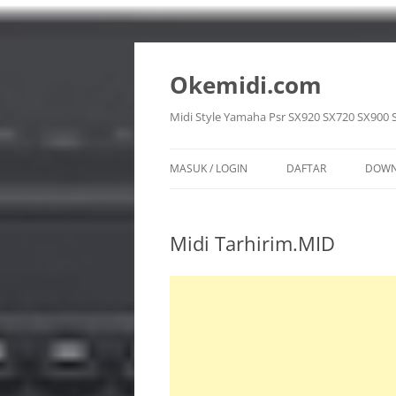
Langsung
ke
isi
Okemidi.com
Midi Style Yamaha Psr SX920 SX720 SX900 
MASUK / LOGIN
DAFTAR
DOWN
SON
Midi Tarhirim.MID
STY
VOI
REG
MUL
PPF 