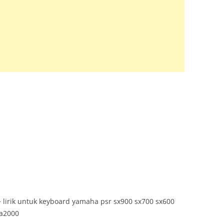
TRUMENT INFO.N27
E SERIES
KUP
+ lirik untuk keyboard yamaha psr sx900 sx700 sx600
 a2000