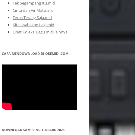
Tak Segampang Itu.mid
Cinta dan Air Mata.mid
Terus Terang Saja.mid
Kita Usahakan Lagi.mid
Lihat Koleksi Lagu midi lainnya
CARA MENDOWNLOAD DI OKEMIDI.COM
DOWNLOAD SAMPLING TERBARU 2025