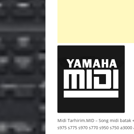
INS
PSR 
BAC
Midi Tarhirim.MID – Song midi batak 
s975 s775 s970 s770 s950 s750 a3000