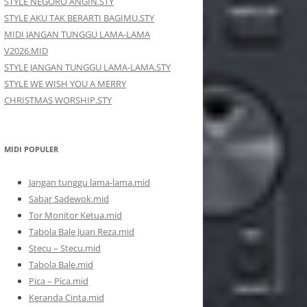
STYLE NEGORO ANGIN.STY
STYLE AKU TAK BERARTI BAGIMU.STY
MIDI JANGAN TUNGGU LAMA-LAMA
V2026.MID
STYLE JANGAN TUNGGU LAMA-LAMA.STY
STYLE WE WISH YOU A MERRY
CHRISTMAS WORSHIP.STY
MIDI POPULER
Jangan tunggu lama-lama.mid
Sabar Sadewok.mid
Tor Monitor Ketua.mid
Tabola Bale Juan Reza.mid
Stecu – Stecu.mid
Tabola Bale.mid
Pica – Pica.mid
Keranda Cinta.mid