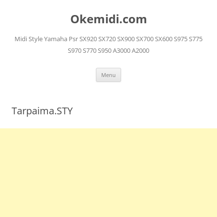
Langsung
ke
Okemidi.com
isi
Midi Style Yamaha Psr SX920 SX720 SX900 SX700 SX600 S975 S775
S970 S770 S950 A3000 A2000
Menu
Tarpaima.STY