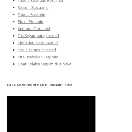
Tabola Bale Juan Reza.mid
Stecu – Stecu.mid
Tabola Bale.mid
Pica – Pica.mid
Keranda Cinta.mid
Tak Segampang Itu.mid
Cinta dan Air Mata.mid
Terus Terang Saja.mid
Kita Usahakan Lagi.mid
Lihat Koleksi Lagu midi lainnya
CARA MENDOWNLOAD DI OKEMIDI.COM