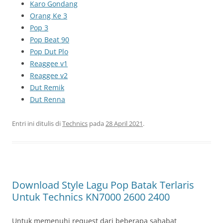
Karo Gondang
Orang Ke 3
Pop 3
Pop Beat 90
Pop Dut Plo
Reaggee v1
Reaggee v2
Dut Remik
Dut Renna
Entri ini ditulis di
Technics
pada
28 April 2021
.
Download Style Lagu Pop Batak Terlaris
Untuk Technics KN7000 2600 2400
Untuk memenuhi request dari beberapa sahabat