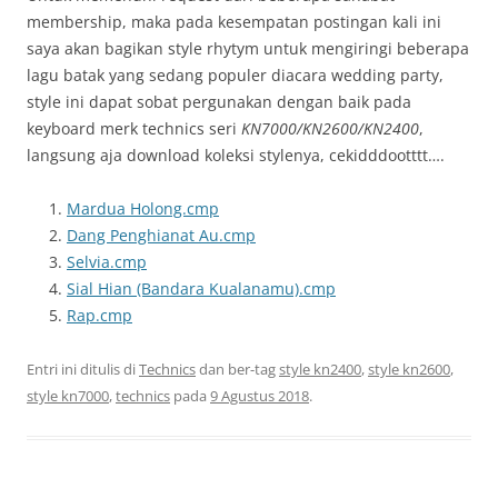
membership, maka pada kesempatan postingan kali ini
saya akan bagikan style rhytym untuk mengiringi beberapa
lagu batak yang sedang populer diacara wedding party,
style ini dapat sobat pergunakan dengan baik pada
keyboard merk technics seri
KN7000/KN2600/KN2400
,
langsung aja download koleksi stylenya, cekidddootttt….
Mardua Holong.cmp
Dang Penghianat Au.cmp
Selvia.cmp
Sial Hian (Bandara Kualanamu).cmp
Rap.cmp
Entri ini ditulis di
Technics
dan ber-tag
style kn2400
,
style kn2600
,
style kn7000
,
technics
pada
9 Agustus 2018
.