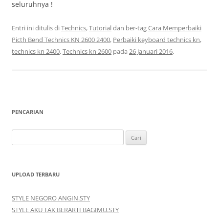
seluruhnya !
Entri ini ditulis di
Technics
,
Tutorial
dan ber-tag
Cara Memperbaiki
Picth Bend Technics KN 2600 2400
,
Perbaiki keyboard technics kn
,
technics kn 2400
,
Technics kn 2600
pada
26 Januari 2016
.
PENCARIAN
Cari
untuk:
UPLOAD TERBARU
STYLE NEGORO ANGIN.STY
STYLE AKU TAK BERARTI BAGIMU.STY