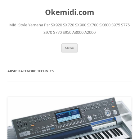
Langsung
ke
Okemidi.com
isi
Midi Style Yamaha Psr SX920 SX720 SX900 SX700 SX600 S975 S775
S970 S770 S950 A3000 A2000
Menu
ARSIP KATEGORI:
TECHNICS