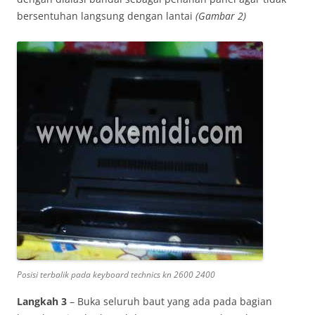
bersentuhan langsung dengan lantai
(Gambar 2)
Posisi terbalik pada keyboard technics kn 2600 2400
Langkah 3
– Buka seluruh baut yang ada pada bagian