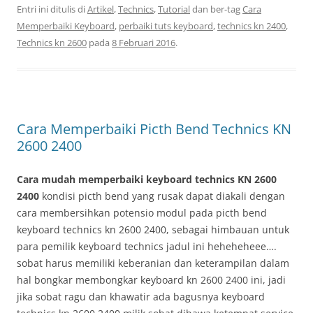
Entri ini ditulis di
Artikel
,
Technics
,
Tutorial
dan ber-tag
Cara
Memperbaiki Keyboard
,
perbaiki tuts keyboard
,
technics kn 2400
,
Technics kn 2600
pada
8 Februari 2016
.
Cara Memperbaiki Picth Bend Technics KN
2600 2400
Cara mudah memperbaiki keyboard technics KN 2600
2400
kondisi picth bend yang rusak dapat diakali dengan
cara membersihkan potensio modul pada picth bend
keyboard technics kn 2600 2400, sebagai himbauan untuk
para pemilik keyboard technics jadul ini heheheheee….
sobat harus memiliki keberanian dan keterampilan dalam
hal bongkar membongkar keyboard kn 2600 2400 ini, jadi
jika sobat ragu dan khawatir ada bagusnya keyboard