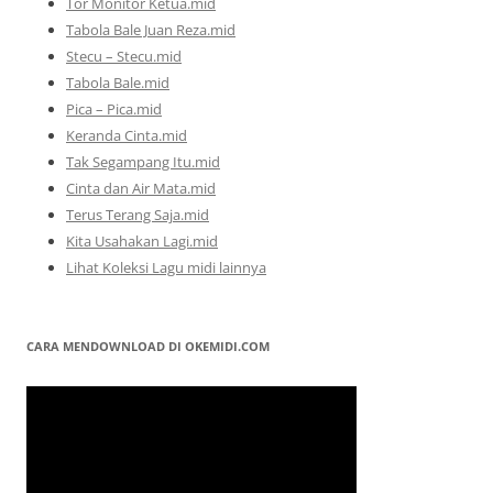
Tor Monitor Ketua.mid
Tabola Bale Juan Reza.mid
Stecu – Stecu.mid
Tabola Bale.mid
Pica – Pica.mid
Keranda Cinta.mid
Tak Segampang Itu.mid
Cinta dan Air Mata.mid
Terus Terang Saja.mid
Kita Usahakan Lagi.mid
Lihat Koleksi Lagu midi lainnya
CARA MENDOWNLOAD DI OKEMIDI.COM