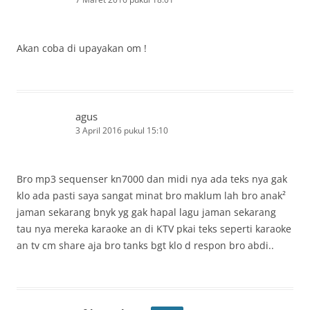
Akan coba di upayakan om !
agus
3 April 2016 pukul 15:10
Bro mp3 sequenser kn7000 dan midi nya ada teks nya gak
klo ada pasti saya sangat minat bro maklum lah bro anak²
jaman sekarang bnyk yg gak hapal lagu jaman sekarang
tau nya mereka karaoke an di KTV pkai teks seperti karaoke
an tv cm share aja bro tanks bgt klo d respon bro abdi..