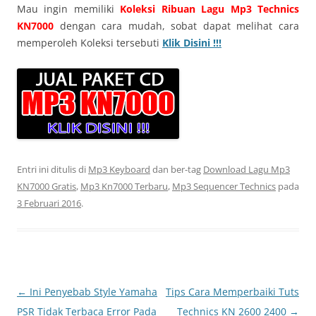
Mau ingin memiliki
Koleksi Ribuan Lagu Mp3 Technics
KN7000
dengan cara mudah, sobat dapat melihat cara
memperoleh Koleksi tersebuti
Klik Disini !!!
Entri ini ditulis di
Mp3 Keyboard
dan ber-tag
Download Lagu Mp3
KN7000 Gratis
,
Mp3 Kn7000 Terbaru
,
Mp3 Sequencer Technics
pada
3 Februari 2016
.
Navigasi
←
Ini Penyebab Style Yamaha
Tips Cara Memperbaiki Tuts
Tulisan
PSR Tidak Terbaca Error Pada
Technics KN 2600 2400
→