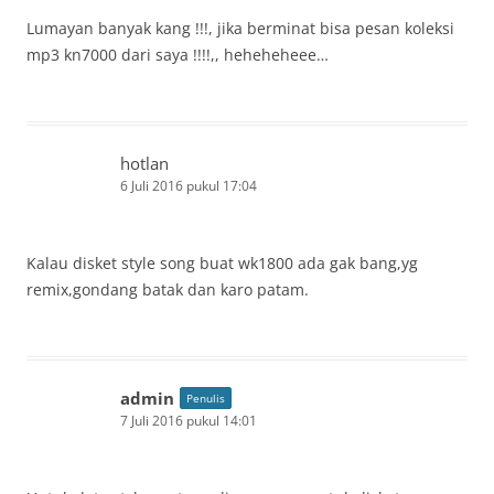
Lumayan banyak kang !!!, jika berminat bisa pesan koleksi
mp3 kn7000 dari saya !!!!,, heheheheee…
hotlan
6 Juli 2016 pukul 17:04
Kalau disket style song buat wk1800 ada gak bang,yg
remix,gondang batak dan karo patam.
admin
Penulis
7 Juli 2016 pukul 14:01