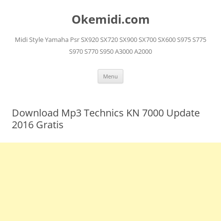
Langsung
ke
Okemidi.com
isi
Midi Style Yamaha Psr SX920 SX720 SX900 SX700 SX600 S975 S775
S970 S770 S950 A3000 A2000
Menu
Download Mp3 Technics KN 7000 Update
2016 Gratis