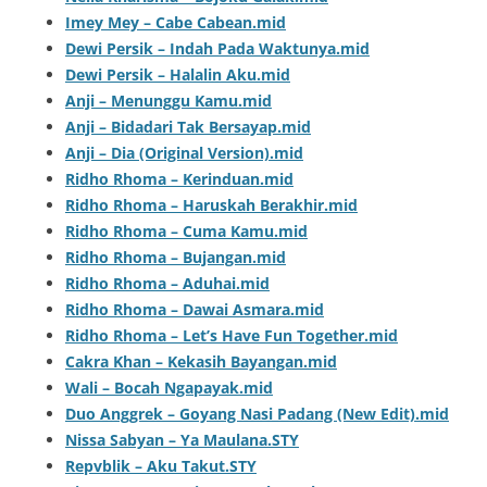
Imey Mey – Cabe Cabean.mid
Dewi Persik – Indah Pada Waktunya.mid
Dewi Persik – Halalin Aku.mid
Anji – Menunggu Kamu.mid
Anji – Bidadari Tak Bersayap.mid
Anji – Dia (Original Version).mid
Ridho Rhoma – Kerinduan.mid
Ridho Rhoma – Haruskah Berakhir.mid
Ridho Rhoma – Cuma Kamu.mid
Ridho Rhoma – Bujangan.mid
Ridho Rhoma – Aduhai.mid
Ridho Rhoma – Dawai Asmara.mid
Ridho Rhoma – Let’s Have Fun Together.mid
Cakra Khan – Kekasih Bayangan.mid
Wali – Bocah Ngapayak.mid
Duo Anggrek – Goyang Nasi Padang (New Edit).mid
Nissa Sabyan – Ya Maulana.STY
Repvblik – Aku Takut.STY