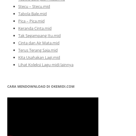
Stecu – Stecu.mid
Tabola Bale.mid
Pica – Pica.mid
Keranda Cinta.mid
Tak Segampang Itu.mid
Cinta dan Air Mata.mid
Terus Terang Saja.mid
Kita Usahakan Lagi.mid
Lihat Koleksi Lagu midi lainnya
CARA MENDOWNLOAD DI OKEMIDI.COM