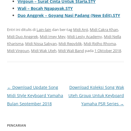
Virgoun – Surat Cinta Untuk Starla.STY
Wali – Bocah Ngapayak.STY
Duo Anggrek – Goyang Nasi Padang (New Edit).STY
Entri ini ditulis di
Lain-lain
dan ber-tag
Midi Anji
,
Midi Cakra Khan
,
Midi Duo Anggrek
,
Midi Imey Mey
,
Midi Lesty Academy
,
Midi Nella
Kharisma
,
Midi Nissa Sabyan
,
Midi Repvblik
,
Midi Ridho Rhoma
,
Midi Virgoun
,
Midi Wak Uteh
,
Midi Wali Band
pada
1 Oktober 2018
.
Navigasi
←
Download Update Song
Download Koleksi Song Wak
Tulisan
Midi Style Keyboard Yamaha
Uteh Group Untuk Keyboard
Bulan September 2018
Yamaha PSR Series
→
PENCARIAN