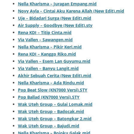
Nella Kharisma – Juragan Empang.mid
Novy Ayla – Cintai Aku Karena Allah (New Edit).mid
Uje – Bidadari Surga (New Edit).mid
Air Supply – Goodbye (New Edit).sty
Rena KDI – Titip Cinta.mid
Via Vallen – Sawangen.mid
Nella Kharisma – Pikir Keri.mid
Rena KDI – Kanggo Riko.mid
Via Vallen – Esem Lan Guyumu.mid
Via Vallen – Banyu Langit.mid
Akhir Sebuah Cerita (New Edit).mid
Nella Kharisma – Ada Rindu.mid
Pop Beat Slow (KN7000 Versi).STY
Pop Ballad (KN7000 Versi).STY
Wak Uteh Group – Gulai Lomak.mid
Wak Uteh Group – Badocak.mid
Wak Uteh Group – Batongkar 2.mid
Wak Uteh Group – Bajudi.mid
Nella Kharisma – Bojoku Galak.mid