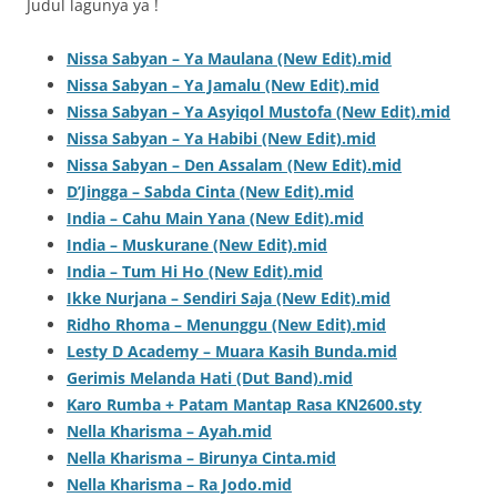
Judul lagunya ya !
Nissa Sabyan – Ya Maulana (New Edit).mid
Nissa Sabyan – Ya Jamalu (New Edit).mid
Nissa Sabyan – Ya Asyiqol Mustofa (New Edit).mid
Nissa Sabyan – Ya Habibi (New Edit).mid
Nissa Sabyan – Den Assalam (New Edit).mid
D’Jingga – Sabda Cinta (New Edit).mid
India – Cahu Main Yana (New Edit).mid
India – Muskurane (New Edit).mid
India – Tum Hi Ho (New Edit).mid
Ikke Nurjana – Sendiri Saja (New Edit).mid
Ridho Rhoma – Menunggu (New Edit).mid
Lesty D Academy – Muara Kasih Bunda.mid
Gerimis Melanda Hati (Dut Band).mid
Karo Rumba + Patam Mantap Rasa KN2600.sty
Nella Kharisma – Ayah.mid
Nella Kharisma – Birunya Cinta.mid
Nella Kharisma – Ra Jodo.mid