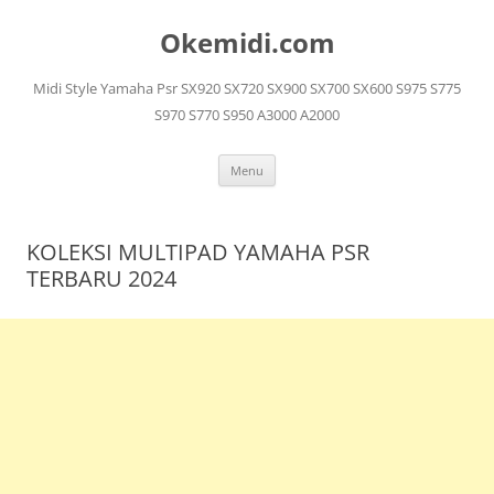
Langsung
ke
Okemidi.com
isi
Midi Style Yamaha Psr SX920 SX720 SX900 SX700 SX600 S975 S775
S970 S770 S950 A3000 A2000
Menu
KOLEKSI MULTIPAD YAMAHA PSR
TERBARU 2024