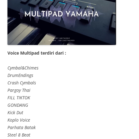
Voice Multipad terdiri dari :
Cymbal&Chimes
DrumEndings
Crash Cymbals
Pargoy Thai
FILL TIKTOK
GONDANG
Kick Dut
Koplo Voice
Parhata Batak
Steel 8 Beat