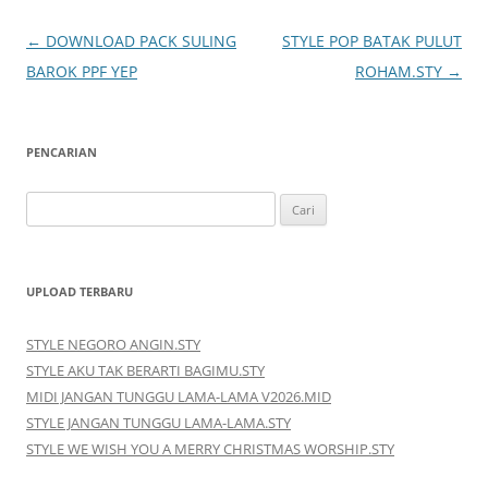
Navigasi
←
DOWNLOAD PACK SULING
STYLE POP BATAK PULUT
Tulisan
BAROK PPF YEP
ROHAM.STY
→
PENCARIAN
Cari
untuk:
UPLOAD TERBARU
STYLE NEGORO ANGIN.STY
STYLE AKU TAK BERARTI BAGIMU.STY
MIDI JANGAN TUNGGU LAMA-LAMA V2026.MID
STYLE JANGAN TUNGGU LAMA-LAMA.STY
STYLE WE WISH YOU A MERRY CHRISTMAS WORSHIP.STY