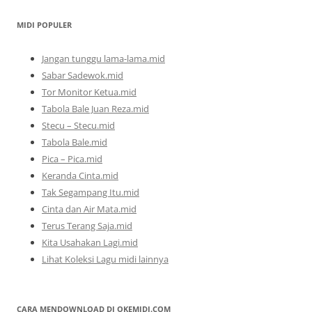
MIDI POPULER
Jangan tunggu lama-lama.mid
Sabar Sadewok.mid
Tor Monitor Ketua.mid
Tabola Bale Juan Reza.mid
Stecu – Stecu.mid
Tabola Bale.mid
Pica – Pica.mid
Keranda Cinta.mid
Tak Segampang Itu.mid
Cinta dan Air Mata.mid
Terus Terang Saja.mid
Kita Usahakan Lagi.mid
Lihat Koleksi Lagu midi lainnya
CARA MENDOWNLOAD DI OKEMIDI.COM