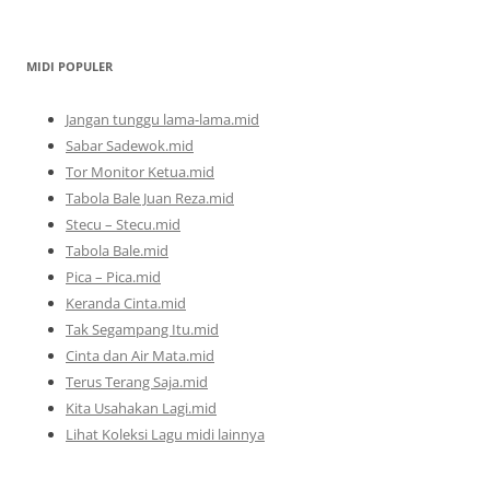
MIDI POPULER
Jangan tunggu lama-lama.mid
Sabar Sadewok.mid
Tor Monitor Ketua.mid
Tabola Bale Juan Reza.mid
Stecu – Stecu.mid
Tabola Bale.mid
Pica – Pica.mid
Keranda Cinta.mid
Tak Segampang Itu.mid
Cinta dan Air Mata.mid
Terus Terang Saja.mid
Kita Usahakan Lagi.mid
Lihat Koleksi Lagu midi lainnya