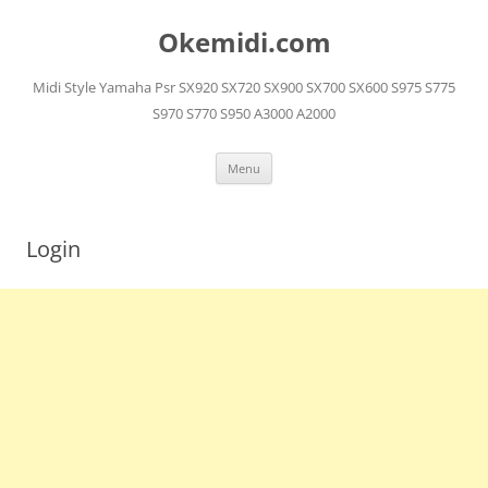
Langsung
ke
Okemidi.com
isi
Midi Style Yamaha Psr SX920 SX720 SX900 SX700 SX600 S975 S775
S970 S770 S950 A3000 A2000
Menu
Login