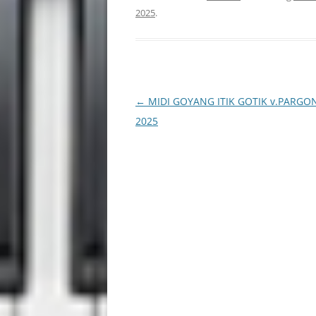
2025
.
Navigasi
←
MIDI GOYANG ITIK GOTIK v.PARG
Tulisan
2025