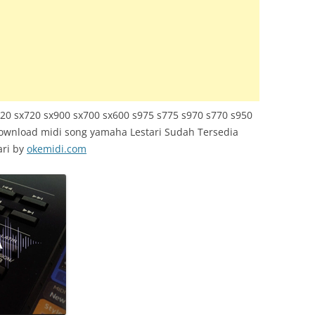
TRUMENT INFO.N27
E SERIES
KUP
20 sx720 sx900 sx700 sx600 s975 s775 s970 s770 s950
Download midi song yamaha Lestari Sudah Tersedia
ari by
okemidi.com