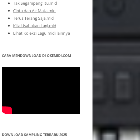
Tak Segampang Itu.mid
Cinta dan Air Mata.mid
Terus Terang Saja.mid
Kita Usahakan Lagi.mid
Lihat Koleksi Lagu midi lainnya
CARA MENDOWNLOAD DI OKEMIDI.COM
DOWNLOAD SAMPLING TERBARU 2025