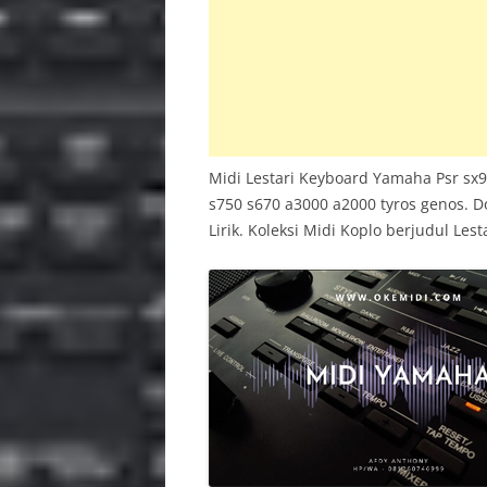
INS
PSR 
BAC
Midi Lestari Keyboard Yamaha Psr sx9
s750 s670 a3000 a2000 tyros genos. 
Lirik. Koleksi Midi Koplo berjudul Lest