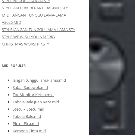
STYLE NEGORO ANGIN.STY
STYLE AKU TAK BERARTI BAGIMU.STY
MIDI JANGAN TUNGGU LAMA-LAMA
V2026.MID
STYLE JANGAN TUNGGU LAMA-LAMA.STY
STYLE WE WISH YOU A MERRY
CHRISTMAS WORSHIP.STY
MIDI POPULER
Jangan tunggu lama-lama.mid
Sabar Sadewok.mid
Tor Monitor Ketua.mid
Tabola Bale Juan Reza.mid
Stecu – Stecu.mid
Tabola Bale.mid
Pica – Pica.mid
Keranda Cinta.mid