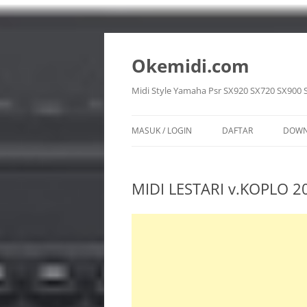
Langsung
ke
isi
Okemidi.com
Midi Style Yamaha Psr SX920 SX720 SX900 
MASUK / LOGIN
DAFTAR
DOWN
SON
MIDI LESTARI v.KOPLO 2
STY
VOI
REG
MUL
PPF 