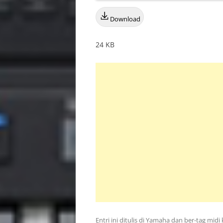
Download
24 KB
Entri ini ditulis di
Yamaha
dan ber-tag
midi 