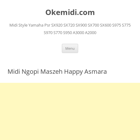
Langsung
ke
Okemidi.com
isi
Midi Style Yamaha Psr SX920 SX720 SX900 SX700 SX600 S975 S775
S970 S770 S950 A3000 A2000
Menu
Midi Ngopi Maszeh Happy Asmara