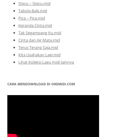
Stecu – Stecu.mid
Tabola Bale.mid
Pica – Pica.mid
Keranda Cinta.mid
Tak Segampang Itu.mid
Cinta dan Air Mata.mid
Terus Terang Saja.mid
Kita Usahakan Lagi.mid
Lihat Koleksi Lagu midi lainnya
CARA MENDOWNLOAD DI OKEMIDI.COM