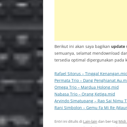
INS
PSR 
BAC
Berikut ini akan saya bagikan
update 
semuanya, selamat mendownload dan 
tersedia optimal dipergunakan pada 
Rafael Sitorus – Tinggal Kenangan.mi
Permata Trio – Dang Penghianat Au.m
Omega Trio – Mardua Holong.mid
Nabasa Trio – Orang Ketiga.mid
Arvindo Simatupang – Rap Sai Nimu 
Rani Simbolon – Gemu Fa Mi Re (Mau
Entri ini ditulis di
Lain-lain
dan ber-tag
Midi