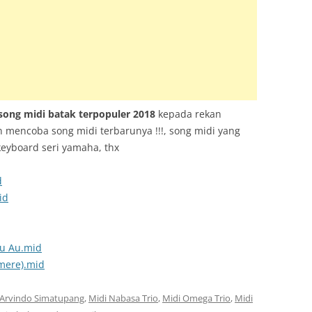
TRUMENT INFO.N27
E SERIES
KUP
song midi batak terpopuler 2018
kepada rekan
mencoba song midi terbarunya !!!, song midi yang
keyboard seri yamaha, thx
d
id
Tu Au.mid
mere).mid
 Arvindo Simatupang
,
Midi Nabasa Trio
,
Midi Omega Trio
,
Midi