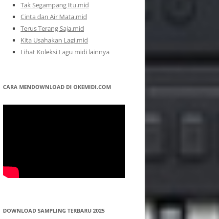
Tak Segampang Itu.mid
Cinta dan Air Mata.mid
Terus Terang Saja.mid
Kita Usahakan Lagi.mid
Lihat Koleksi Lagu midi lainnya
CARA MENDOWNLOAD DI OKEMIDI.COM
DOWNLOAD SAMPLING TERBARU 2025