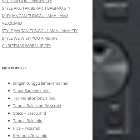
STYLE NEGORO ANGIN.STY
STYLE AKU TAK BERARTI BAGIMU.STY
MIDI JANGAN TUNGGU LAMA-LAMA
V2026.MID
STYLE JANGAN TUNGGU LAMA-LAMA.STY
STYLE WE WISH YOU A MERRY
CHRISTMAS WORSHIP.STY
MIDI POPULER
Jangan tunggu lama-lama.mid
Sabar Sadewok.mid
Tor Monitor Ketua.mid
Tabola Bale Juan Reza.mid
Stecu – Stecu.mid
Tabola Bale.mid
Pica – Pica.mid
Keranda Cinta.mid