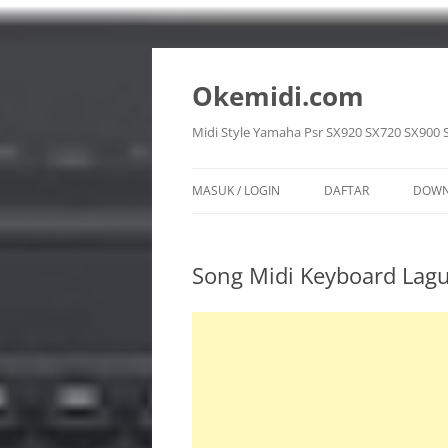
Langsung
ke
isi
Okemidi.com
Midi Style Yamaha Psr SX920 SX720 SX900 
MASUK / LOGIN
DAFTAR
DOWN
SON
Song Midi Keyboard Lagu
STY
VOI
REG
MUL
PPF 