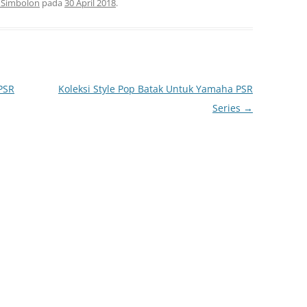
i Simbolon
pada
30 April 2018
.
PSR
Koleksi Style Pop Batak Untuk Yamaha PSR
Series
→