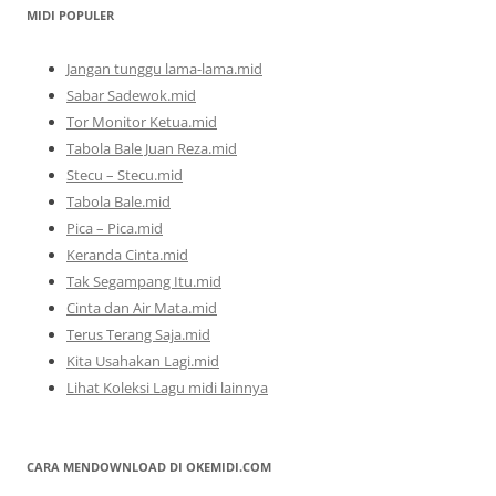
MIDI POPULER
Jangan tunggu lama-lama.mid
Sabar Sadewok.mid
Tor Monitor Ketua.mid
Tabola Bale Juan Reza.mid
Stecu – Stecu.mid
Tabola Bale.mid
Pica – Pica.mid
Keranda Cinta.mid
Tak Segampang Itu.mid
Cinta dan Air Mata.mid
Terus Terang Saja.mid
Kita Usahakan Lagi.mid
Lihat Koleksi Lagu midi lainnya
CARA MENDOWNLOAD DI OKEMIDI.COM