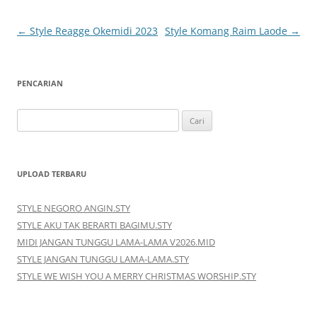
Navigasi
←
Style Reagge Okemidi 2023
Style Komang Raim Laode
→
Tulisan
PENCARIAN
Cari
untuk:
UPLOAD TERBARU
STYLE NEGORO ANGIN.STY
STYLE AKU TAK BERARTI BAGIMU.STY
MIDI JANGAN TUNGGU LAMA-LAMA V2026.MID
STYLE JANGAN TUNGGU LAMA-LAMA.STY
STYLE WE WISH YOU A MERRY CHRISTMAS WORSHIP.STY