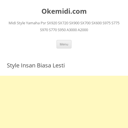
Langsung
ke
Okemidi.com
isi
Midi Style Yamaha Psr SX920 SX720 SX900 SX700 SX600 S975 S775
S970 S770 S950 A3000 A2000
Menu
Style Insan Biasa Lesti