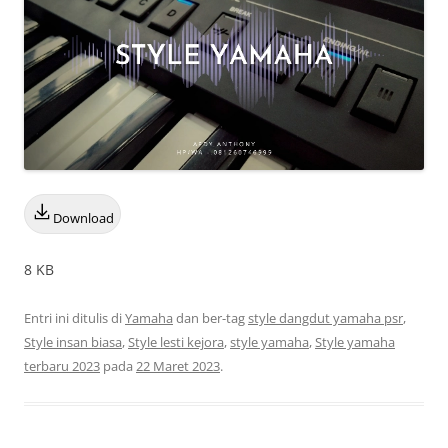
Download
8 KB
Entri ini ditulis di
Yamaha
dan ber-tag
style dangdut yamaha psr
,
Style insan biasa
,
Style lesti kejora
,
style yamaha
,
Style yamaha
terbaru 2023
pada
22 Maret 2023
.