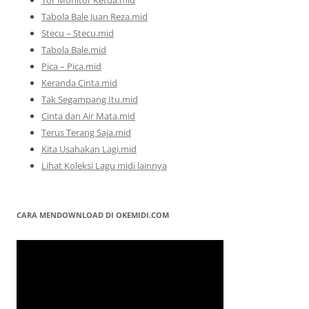
Tor Monitor Ketua.mid
Tabola Bale Juan Reza.mid
Stecu – Stecu.mid
Tabola Bale.mid
Pica – Pica.mid
Keranda Cinta.mid
Tak Segampang Itu.mid
Cinta dan Air Mata.mid
Terus Terang Saja.mid
Kita Usahakan Lagi.mid
Lihat Koleksi Lagu midi lainnya
CARA MENDOWNLOAD DI OKEMIDI.COM