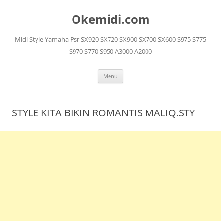
Langsung
ke
Okemidi.com
isi
Midi Style Yamaha Psr SX920 SX720 SX900 SX700 SX600 S975 S775
S970 S770 S950 A3000 A2000
Menu
STYLE KITA BIKIN ROMANTIS MALIQ.STY