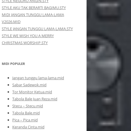
STYLE NEGORO ANGIN.STY
STYLE AKU TAK BERARTI BAGIMU.STY
MIDI JANGAN TUNGGU LAMA-LAMA
V2026.MID
STYLE JANGAN TUNGGU LAMA-LAMA.STY
STYLE WE WISH YOU A MERRY
CHRISTMAS WORSHIP.STY
MIDI POPULER
Jangan tunggu lama-lama.mid
Sabar Sadewok.mid
Tor Monitor Ketua.mid
Tabola Bale Juan Reza.mid
Stecu – Stecu.mid
Tabola Bale.mid
Pica – Pica.mid
Keranda Cinta.mid