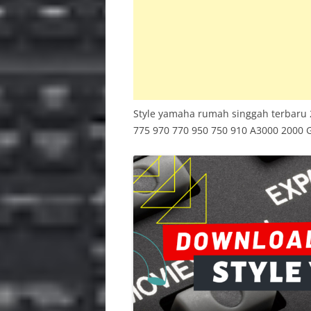
INS
PSR 
BAC
Style yamaha rumah singgah terbaru 
775 970 770 950 750 910 A3000 2000 