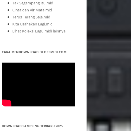
Tak Segampang Itu.mid
Cinta dan Air Mata.mid
Terus Terang Saja.mid
Kita Usahakan Lagi.mid
Lihat Koleksi Lagu midi lainnya
CARA MENDOWNLOAD DI OKEMIDI.COM
DOWNLOAD SAMPLING TERBARU 2025