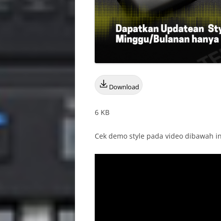
Download
6 KB
Cek demo style pada video dibawah ini