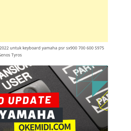
TRUMENT INFO.N27
E SERIES
KUP
2022 untuk keyboard yamaha psr sx900 700 600 S975
Genos Tyros