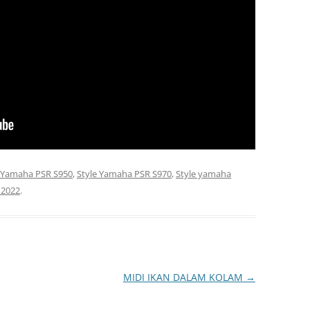
e Yamaha PSR S950
,
Style Yamaha PSR S970
,
Style yamaha
 2022
.
MIDI IKAN DALAM KOLAM
→