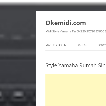
Langsung
ke
isi
Okemidi.com
Midi Style Yamaha Psr SX920 SX720 SX900 
MASUK / LOGIN
DAFTAR
DOWN
SON
Style Yamaha Rumah Si
STY
VOI
REG
MUL
PPF 