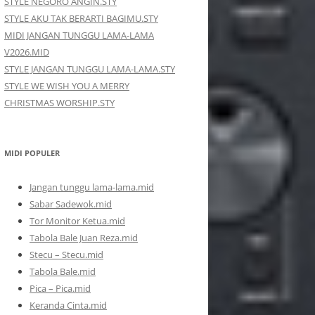
STYLE NEGORO ANGIN.STY
STYLE AKU TAK BERARTI BAGIMU.STY
MIDI JANGAN TUNGGU LAMA-LAMA
V2026.MID
STYLE JANGAN TUNGGU LAMA-LAMA.STY
STYLE WE WISH YOU A MERRY
CHRISTMAS WORSHIP.STY
MIDI POPULER
Jangan tunggu lama-lama.mid
Sabar Sadewok.mid
Tor Monitor Ketua.mid
Tabola Bale Juan Reza.mid
Stecu – Stecu.mid
Tabola Bale.mid
Pica – Pica.mid
Keranda Cinta.mid