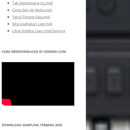
Tak Segampang Itu.mid
Cinta dan Air Mata.mid
Terus Terang Saja.mid
Kita Usahakan Lagi.mid
Lihat Koleksi Lagu midi lainnya
CARA MENDOWNLOAD DI OKEMIDI.COM
DOWNLOAD SAMPLING TERBARU 2025