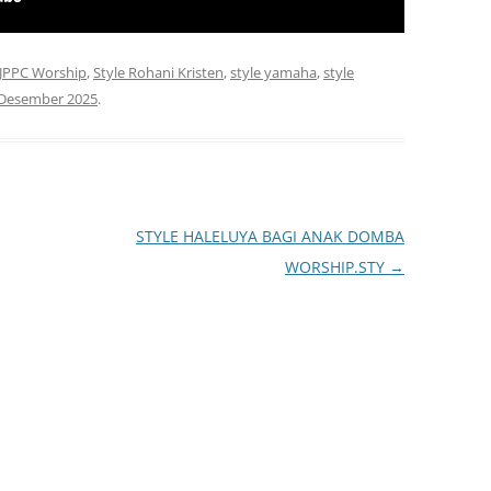
 JPPC Worship
,
Style Rohani Kristen
,
style yamaha
,
style
 Desember 2025
.
STYLE HALELUYA BAGI ANAK DOMBA
WORSHIP.STY
→