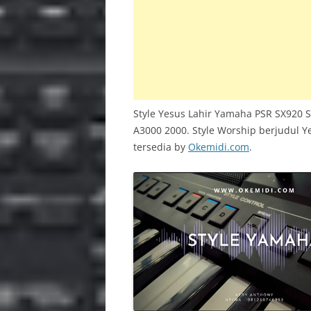
INS
PSR 
BAC
Style Yesus Lahir Yamaha PSR SX920 
A3000 2000. Style Worship berjudul Y
tersedia by
Okemidi.com
.