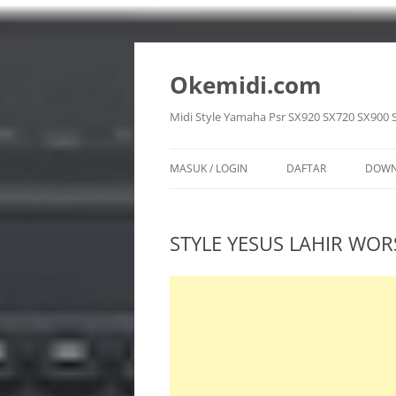
Langsung
ke
isi
Okemidi.com
Midi Style Yamaha Psr SX920 SX720 SX900 
MASUK / LOGIN
DAFTAR
DOWN
SON
STYLE YESUS LAHIR WOR
STY
VOI
REG
MUL
PPF 