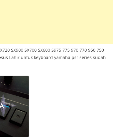
TRUMENT INFO.N27
E SERIES
KUP
SX720 SX900 SX700 SX600 S975 775 970 770 950 750
esus Lahir untuk keyboard yamaha psr series sudah