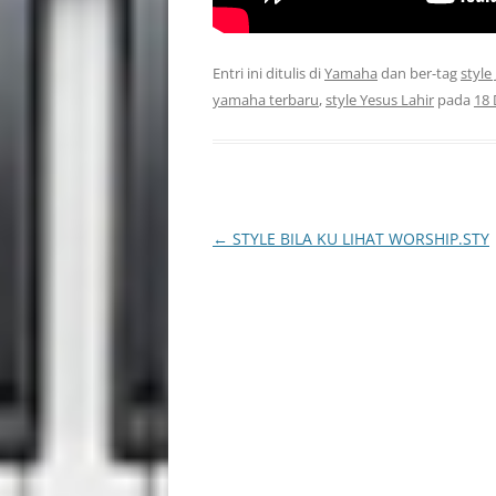
Entri ini ditulis di
Yamaha
dan ber-tag
style
yamaha terbaru
,
style Yesus Lahir
pada
18
Navigasi
←
STYLE BILA KU LIHAT WORSHIP.STY
Tulisan