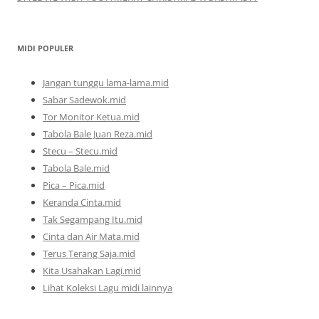
MIDI POPULER
Jangan tunggu lama-lama.mid
Sabar Sadewok.mid
Tor Monitor Ketua.mid
Tabola Bale Juan Reza.mid
Stecu – Stecu.mid
Tabola Bale.mid
Pica – Pica.mid
Keranda Cinta.mid
Tak Segampang Itu.mid
Cinta dan Air Mata.mid
Terus Terang Saja.mid
Kita Usahakan Lagi.mid
Lihat Koleksi Lagu midi lainnya