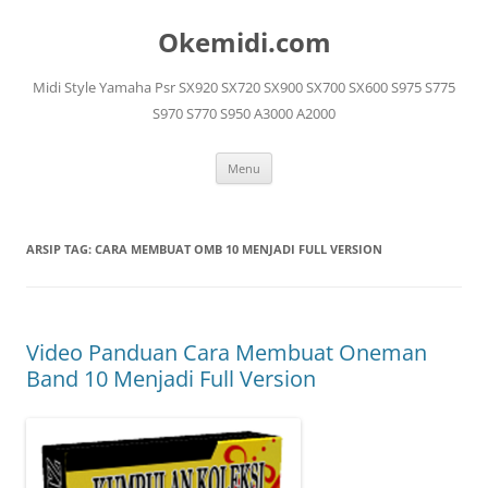
Langsung
ke
Okemidi.com
isi
Midi Style Yamaha Psr SX920 SX720 SX900 SX700 SX600 S975 S775
S970 S770 S950 A3000 A2000
Menu
ARSIP TAG:
CARA MEMBUAT OMB 10 MENJADI FULL VERSION
Video Panduan Cara Membuat Oneman
Band 10 Menjadi Full Version