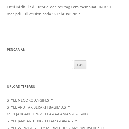
Entri ini ditulis di
Tutorial
dan ber-tag
Cara membuat OMB 10
menjadi Full Version
pada
16 Februari 2017
.
PENCARIAN
Cari
untuk:
UPLOAD TERBARU
STYLE NEGORO ANGIN.STY
STYLE AKU TAK BERARTI BAGIMU.STY
MIDI JANGAN TUNGGU LAMA-LAMA V2026.MID
STYLE JANGAN TUNGGU LAMA-LAMA.STY
STYLE WE WISH YOU A MERRY CHRISTMAS WORSHIP.STY