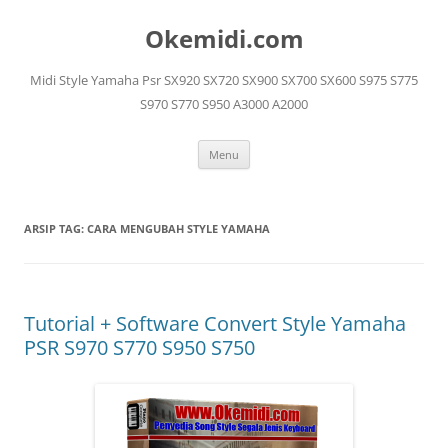
Langsung
ke
Okemidi.com
isi
Midi Style Yamaha Psr SX920 SX720 SX900 SX700 SX600 S975 S775
S970 S770 S950 A3000 A2000
Menu
ARSIP TAG:
CARA MENGUBAH STYLE YAMAHA
Tutorial + Software Convert Style Yamaha
PSR S970 S770 S950 S750