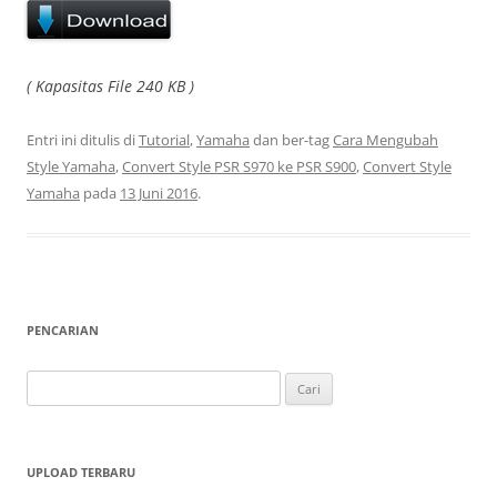
( Kapasitas File 240 KB )
Entri ini ditulis di
Tutorial
,
Yamaha
dan ber-tag
Cara Mengubah
Style Yamaha
,
Convert Style PSR S970 ke PSR S900
,
Convert Style
Yamaha
pada
13 Juni 2016
.
PENCARIAN
Cari
untuk:
UPLOAD TERBARU